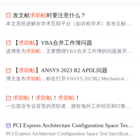
发文献
求助
帖
时要注意什么？
本文系统讲解在学术互助平台（如谷粉学术）发布文献
求
助
帖
的关键要点：发
帖
前需自行检索并确认积分充足；标
题须使用文献完整标题以提升可见性；正文应提供DOI、
【
求助
帖
】VBA合并工作簿问题
文献类型等关键信息以支持AI应助；平台AI应助依赖信息
完整性，响应可快至分钟级；发
帖
后须及时下载（15天有
该博客为
求助
帖
，主要围绕VBA合并工作簿的问题展开，
效期）、禁止传播；常见问题包括文献类型模糊、格式错
虽未给出具体内容，但可知是在信息技术领域中使用VBA
误及信息缺失。强调标题规范、信息完整与积分管理三大
进行工作簿合并时遇到了难题。
核心。
【
求助
帖
】ANSYS 2023 R2 APDL问题
博主发布
求助
帖
，称在打开ANSYS 2023R2 Mechanical AP
DL product lancher时，出现ANSYS LICENSE MANGER E
RROR，提示无法连接或启动服务器，希望得到大佬帮
求助
帖
！
求助
帖
！
求助
帖
！
助。
一位英语专业背景的求职者，拥有海外工作经历和IT教培
行业经验，寻求从零基础转行至IT技术岗位，特别是大数
据领域或产品经理方向的建议。面对跨行就业挑战，愿意
PCI Express Architecture Configuration Space Test Specification Revision 5.0, Version 1.0 (CB).pdf
接受培训学习，寻求行业专家指导。
PCI Express Architecture Configuration Space Test Specificatio