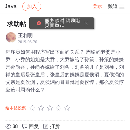
Java
登录
频道
加入
帖子详情
社区
Java
服务超时,请刷新
求助帖
页面重试
王利明
2019-08-20
程序员如何用程序写出下面的关系？ 周瑜的老婆是小
乔，小乔的姐姐是大乔，大乔嫁给了孙策，孙策的妹妹
是孙尚香，孙尚香嫁给了刘备，刘备的儿子是刘禅，刘
禅的皇后是张皇后，张皇后的妈妈是夏侯涓，夏侯涓的
父亲是夏侯渊，夏侯渊的哥哥就是夏侯惇，那么夏侯惇
应该叫周瑜什么？
给本帖投票
38
回复
打赏