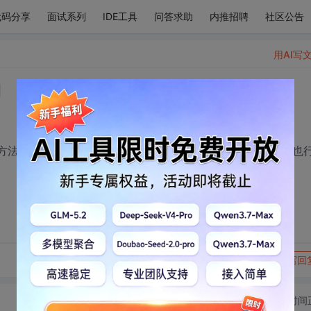
代码分享
面试系列
IDE工具
问答求助
内推招聘
社区公告
用AI写
期
木有大哥给个方法解决一下啊？？ 或者推荐一个mac 上的数据库设计工具也
转发到动态
举报
写回
切换为时间