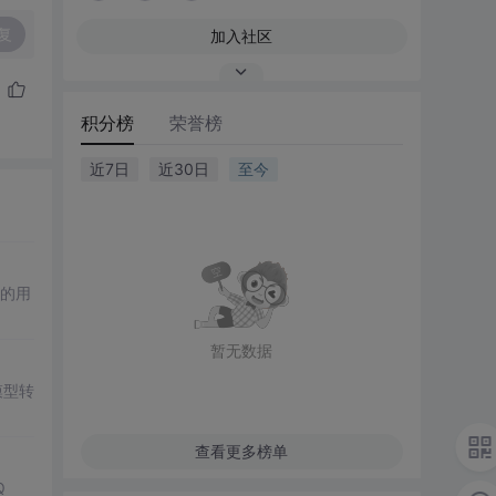
复
加入社区
积分榜
荣誉榜
近7日
近30日
至今
的用
暂无数据
模型转
查看更多榜单
Q