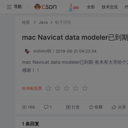
全部
技术交流
导航
社区
Java
帖子详情
mac Navicat data modeler已到
2019-08-21 04:23:34
niubility锐
mac Navicat data modeler已到期 有
感谢！！
给本帖投票
166
1
打赏
分享
收藏
1 条
回复