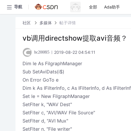
全部
Ada助手
导航
社区
多媒体
帖子详情
vb调用directshow提取avi音频？
2019-08-22 04:54:11
hc2008l5
Dim le As FilgraphManager
Sub SetAviDats(i$)
On Error GoTo e
Dim k As IFilterInfo, c As IFilterInfo, d As IFilterIn
Set le = New FilgraphManager
SetFlter k, "WAV Dest"
SetFlter c, "AVI/WAV File Source"
SetFlter d, "AVI Mux"
SetFlter n, "File writer"