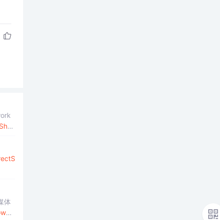
ork
tSho
rectS
媒体
ow
整