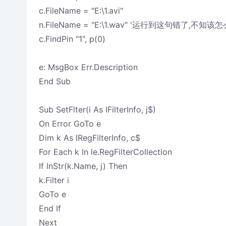
c.FileName = "E:\1.avi"
n.FileName = "E:\1.wav" '运行到这句错了,不知
c.FindPin "1", p(0)
e: MsgBox Err.Description
End Sub
Sub SetFlter(i As IFilterInfo, j$)
On Error GoTo e
Dim k As IRegFilterInfo, c$
For Each k In le.RegFilterCollection
If InStr(k.Name, j) Then
k.Filter i
GoTo e
End If
Next