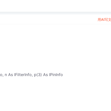
用AI写
fo, n As IFilterInfo, p(3) As IPinInfo