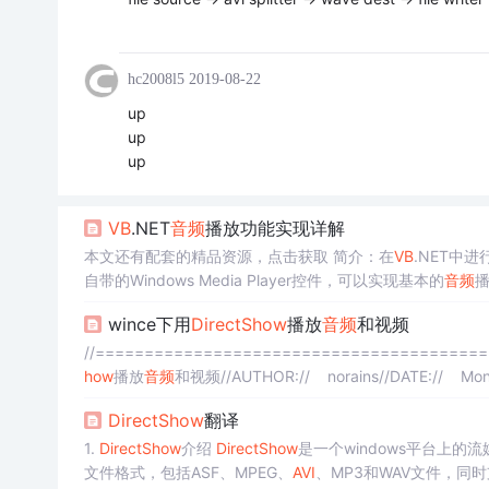
hc2008l5
2019-08-22
up
up
up
VB
.NET
音频
播放功能实现详解
本文还有配套的精品资源，点击获取 简介：在
VB
.NET中进
自带的Windows Media Player控件，可以实现基本的
音频
w
多媒体框架来完成，这涉及到对DirectX COM接口的深入理解和P
wince下用
DirectShow
播放
音频
和视频
//========================================
how
播放
音频
和视频//AUTHOR:// norains//DATE:// Mon
DirectShow
翻译
1.
DirectShow
介绍
DirectShow
是一个windows平台上
文件格式，包括ASF、MPEG、
AVI
、MP3和WAV文件，同