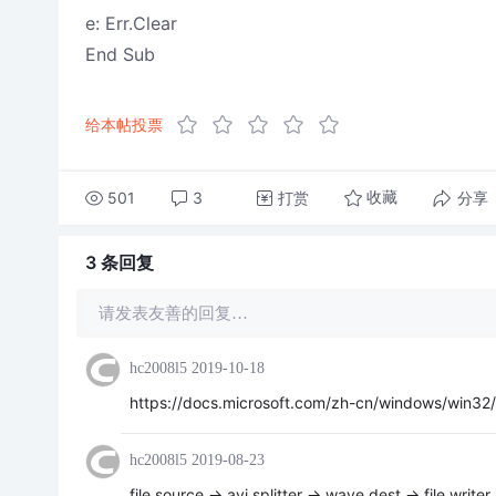
e: Err.Clear
End Sub
给本帖投票
501
3
打赏
分享
收藏
3 条
回复
请发表友善的回复…
hc2008l5
2019-10-18
https://docs.microsoft.com/zh-cn/windows/win32/i
hc2008l5
2019-08-23
file source -> avi splitter -> wave dest -> file writer