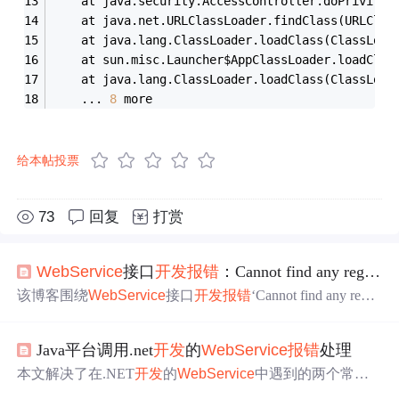
	at java.security.AccessController.doPrivileg
	at java.net.URLClassLoader.findClass(URLClas
	at java.lang.ClassLoader.loadClass(ClassLoad
	at sun.misc.Launcher$AppClassLoader.loadClas
	at java.lang.ClassLoader.loadClass(ClassLoad
	... 
8
 more
给本帖投票
73
回复
打赏
WebService
接口
开发
报错
：Cannot find any registered HttpDestinationFactory from the Bus
该博客围绕
WebService
接口
开发
报错
‘Cannot find any regist
ered HttpDestinationFactory from the Bus’展开。指出
报错
主
要原因是缺少jetty依赖，一般添加相应依赖即可解决问
Java平台调用.net
开发
的
WebService
报错
处理
题，还给出了完整的cxf依赖描述。
本文解决了在.NET
开发
的
WebService
中遇到的两个常见
问题：一是服务器未能识别SOAPAction的值，通过添加属