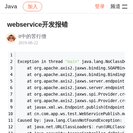
Java
登录
频道
加入
帖子详情
社区
Java
webservice开发报错
it中的苦行僧
2019-08-22
Exception in thread 
"main"
 java.lang.NoClassDefF
	at org.apache.axis2.jaxws.binding.SOAPBindin
	at org.apache.axis2.jaxws.binding.BindingUti
	at org.apache.axis2.jaxws.server.endpoint.En
	at org.apache.axis2.jaxws.server.endpoint.En
	at org.apache.axis2.jaxws.spi.Provider.creat
	at org.apache.axis2.jaxws.spi.Provider.creat
	at javax.xml.ws.Endpoint.publish(Endpoint.ja
	at cn.com.app.ws.test.WebServicePublish.main
Caused by: java.lang.ClassNotFoundException: jav
	at java.net.URLClassLoader$
1
.
run(URLClassLoa