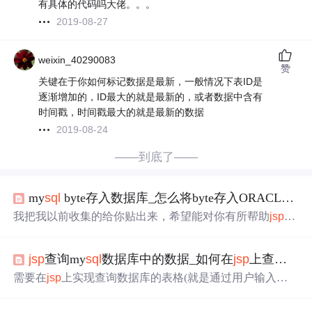
有具体的代码吗大佬。。。
2019-08-27
weixin_40290083
赞
关键在于你如何标记数据是最新，一般情况下表ID是
逐渐增加的，ID最大的就是最新的，或者数据中含有
时间戳，时间戳最大的就是最新的数据
2019-08-24
——到底了——
my
sql
byte存入数据库_怎么将byte存入ORACLE数据库
我把我以前收集的给你贴出来，希望能对你有所帮助
jsp
编
程从数据库中取出图片1、读取图片数据testimageout.
jsp
文
件Class.forName("sun.jdbc.odbc.JdbcOdbcDriver");Connection
jsp
查询my
sql
数据库中的数据_如何在
jsp
上查询并显示数据库my
con=DriverManager.getConnection("jdbc:odbc:denglu","sa","s
a");Statement stmt=con...
需要在
jsp
上实现查询数据库的表格(就是通过用户输入查
询表格)总体的思路：1.首先用户在
jsp
中输入需要查询的对
象并跳转Servlet。2.Servlet在后台接收到数据。3.Servlet与