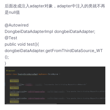
后面改成注入adapter对象，adapter中注入的类就不再
是null值
@Autowired
DongbeiDataAdapterImpl dongbeiDataAdapter;
@Test
public void test(){
dongbeiDataAdapter.getFromThirdDataSource_WT
();
}