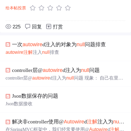
给本帖投票
225
回复
打赏
一次
autowire
d注入的对象为
null
问题排查
autowire
注解
注入
null
排查
controller层@
autowire
d注入为
null
问题
controller层@
autowire
d注入为
null
问题 现象： 自己在里面
写的test方法测试的。在controller层调用service的方法时，
报了空指针异常。刚开始以为是调用jpa出错了的
原因
。后
Json数据保存的问题
面慢慢发现是根本就没有注入进来。现象如下图： 在网上
找了些文章看了，原来是我的test方法没有将相应的对象注
Json数据接收
入。刚开始是在@test，直接将controller类new出来。改成
下图注入，...
解决非controller使用@
Autowire
d
注解
注入为
null
问
在SpringMVC框架中，我们经常要使用@
Autowire
d
注解
注