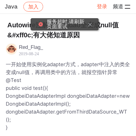
Java
登录
频道
加入
帖子详情
社区
Java
服务超时,请刷新
Autowire注解表示的dao全变成null值
页面重试
&#xff0c;有大佬知道原因
Red_Flag_
2019-08-24
一开始使用实例化adapter方式，adapter中注入的类全
变成null值，再调用类中的方法，就报空指针异常
@Test
public void test(){
DongbeiDataAdapterImpl dongbeiDataAdapter=new
DongbeiDataAdapterImpl();
dongbeiDataAdapter.getFromThirdDataSource_WT
();
}