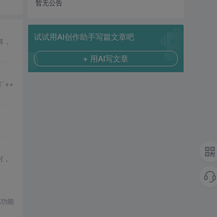
暂无公告
试试用AI创作助手写篇文章吧
算，
+ 用AI写文章
`++
时，
戳功能