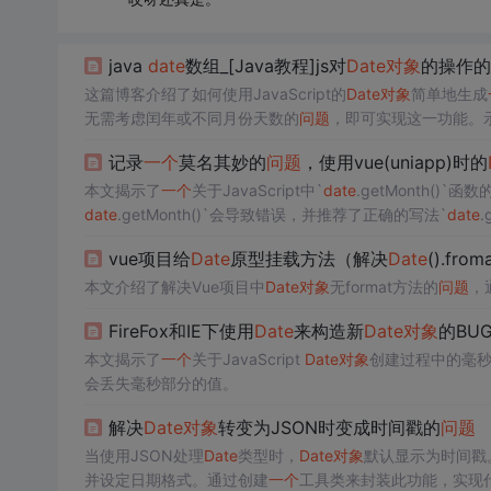
java
date
数组_[Java教程]js对
Date
对象
的操作的
这篇博客介绍了如何使用JavaScript的
Date
对象
简单地生成
无需考虑闰年或不同月份天数的
问题
，即可实现这一功能。
记录
一个
莫名其妙的
问题
，使用vue(uniapp)时的
本文揭示了
一个
关于JavaScript中`
date
.getMonth()`函数
date
.getMonth()`会导致错误，并推荐了正确的写法`
date
.
vue项目给
Date
原型挂载方法（解决
Date
().fro
本文介绍了解决Vue项目中
Date
对象
无format方法的
问题
，
FireFox和IE下使用
Date
来构造新
Date
对象
的BU
本文揭示了
一个
关于JavaScript
Date
对象
创建过程中的毫
会丢失毫秒部分的值。
解决
Date
对象
转变为JSON时变成时间戳的
问题
当使用JSON处理
Date
类型时，
Date
对象
默认显示为时间戳
并设定日期格式。通过创建
一个
工具类来封装此功能，实现