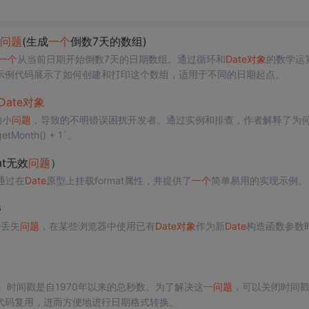
问题
(生成
一个
倒数7天的数组)
一个
从当前日期开始倒数7天的日期数组。通过循环和
Date
对象
的数学运
示例代码展示了如何创建和打印这个数组，适用于不同的日期起点。
Date
对象
的小
问题
，导致的不明错误困扰开发者。通过实例和排查，作者解释了为何
getMonth() + 1`。
mat无效
问题
）
通过在
Date
原型上挂载format属性，并提供了
一个
简单易用的实现示例。
G
秒丢失
问题
，在某些浏览器中使用已有
Date
对象
作为新
Date
构造函数参数
。时间戳是自1970年以来的总秒数。为了解决这一
问题
，可以关闭时间
代码复用，进而方便地进行日期格式转换。