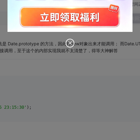
切换为时间
发表回
方法是 Date.prototype 的方法，因此得new对象出来才能调用； 而Date.U
级别的，因此直接调用，至于这个的内部实现我就不太清楚了，得等大神解答
5 23:15:30'
);