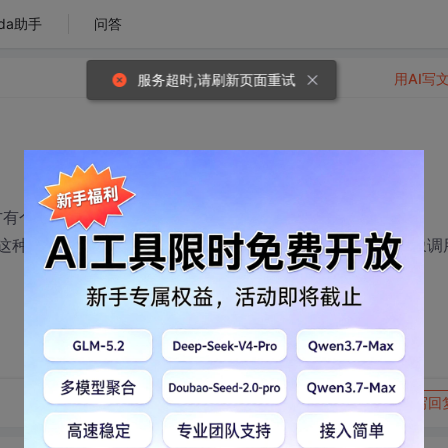
da助手
问答
用AI写
服务超时,请刷新页面重试
方有个疑问。就是对于utc和parse这种类型的方法，直接调用
ing()这种方法，为啥就必须先new一个对象出来然后再对这个对象调
转发到动态
举报
写回