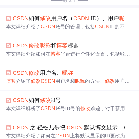
——到底了——
CSDN
如何
修改
用户名（
CSDN
ID）、用户
昵称
以
本文详细介绍了
CSDN
账号的管理，包括
CSDN
ID的不可
修改
性、
昵称
的30天内一次
修改
限制，以及
博客
名、简
介、描述的设置方法。同时，阐述了自定义
博客
域名的步
CSDN
修改
昵称
和
博客
标题
骤和注意事项，强调自定义域名审核后
无法
更改。此外，
还提及了GitCode主页域名的固定性。
本文详细介绍如何在
博客
平台进行个性化设置，包括账号
设置、
修改
昵称
、上传头像、设置
博客
标题等步骤。此
外，还提到了平台对于上传图片的特殊处理方式。
CSDN
修改
用户名、
昵称
博客
介绍了
修改
CSDN
用户名和
昵称
的方法。
修改
用户名
需点击进入管理
博客
进行操作；
修改
昵称
则要点击进入个
人中心，再点击个人资料进行
修改
。
CSDN
如何
修改
id号
本文详细解析了
CSDN
账号ID号的
修改
难题，对于新用户
提供了注销重注来自定义ID号的方法，而对于老用户则需
等待官方更新功能。文章还提及了
昵称
的
修改
规则及
博客
CSDN
之 轻松几步把
CSDN
默认博文显示 ID 改为自己的
标题的调整步骤。
本文详细介绍了如何在
CSDN
上将默认显示的ID更改为个