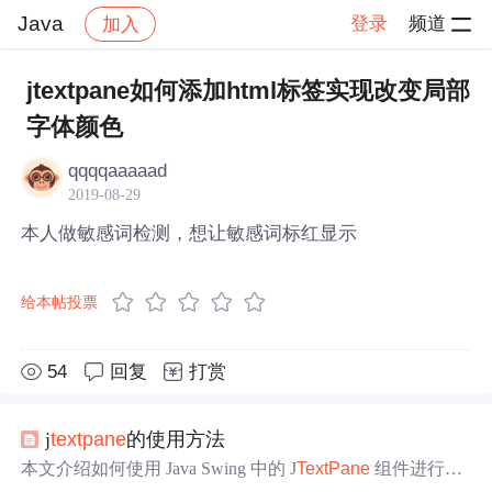
Java
登录
频道
加入
帖子详情
社区
Java
jtextpane如何添加html标签实现改变局部
字体颜色
qqqqaaaaad
2019-08-29
本人做敏感词检测，想让敏感词标红显示
给本帖投票
54
回复
打赏
j
text
pane
的使用方法
本文介绍如何使用 Java Swing 中的 J
Text
Pane
组件进行富
文本编辑，包括
HTML
文本的显示、文本颜色和对齐方式