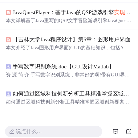
的设置，以及如何插入图片等。
JavaQuestPlayer：基于Java的QSP游戏引擎
实现
与跨
本文详解基于Java重写的QSP文字冒险游戏引擎JavaQuestPl
ayer，涵盖其模块化架构设计、QSP脚本解释器
实现
（含A
NTLR语法解析、虚拟机状态管理）、跨平台UI渲染（Swi
【吉林大学Java程序设计】第5章：图形用户界面
ng/JavaFX）、资源缓存策略及JVM性能优化。重点突出脚
本解释、状态持久化、事件驱动通信与可扩展插件机制等
本文介绍了Java图形用户界面(GUI)的基础知识，包括AW
核心技术。
T、Swing和SWT等核心组件及其
实现
方法。涵盖布局管
理、事件处理机制以及常用组件如JFrame、JButton等的详
手写数字识别系统.doc【GUI设计Matlab】
细说明。
资 源 简 介 手写数字识别系统，非常好的啊!带有GUI界
面，使用方便! 详 情 说 明 用这个手写数字识别系统，你可
以轻松地识别手写数字。这个系统不仅功能强大，而且还
如何通过区域科技创新分析工具精准掌握区域创新要素分布与产业链融合现状？.docx
带有直观的图形用户界面（GUI），非常容易使用。你只
需要将手写数字输入系统，它将立即给出准确的识别结
如何通过区域科技创新分析工具精准掌握区域创新要素分
果。这个系统可以在各种场景中使用，无论是学校、工作
布与产业链融合现状？
还是日常生活，都能为你提供快速和准确的识别服务。它
是一个非常方便和实用的工具，你一定会喜欢它的！
说点什么…