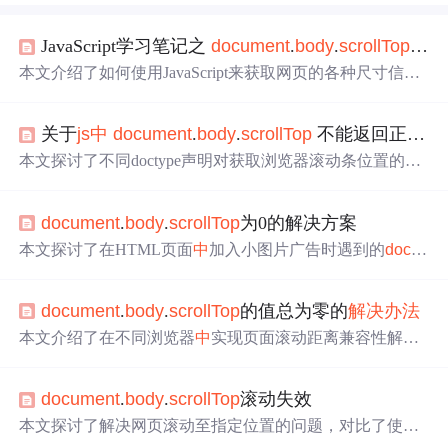
JavaScript学习笔记之
document
.
body
.
scrollTop
用法
本文介绍了如何使用JavaScript来获取网页的各种尺寸信
息，包括可见区域、滚动位置等，并提供了一个根据页面
滚动位置显示浮动框的实例。
关于
js
中
document
.
body
.
scrollTop
不能返回正确值的原因
本文探讨了不同doctype声明对获取浏览器滚动条位置的影
响，提供了两种有效的方法来解决doctype声明为HTML4.0
1 Transitional时
document
.
body
.
scrollTop
始终
返回0的问
document
.
body
.
scrollTop
为0的解决方案
题。
本文探讨了在HTML页面
中
加入小图片广告时遇到的
docu
ment
.
body
.
scrollTop
值在本地与服务器显示不一致的问
题，并提供了两种解决方案：更改DOCTYPE声明以适应
document
.
body
.
scrollTop
的值总为零的
解决办法
服务器环境或使用
document
.
document
Element的相关属
性。同时附上兼容多种浏览器的右下角图片浮动
js
代码。
本文介绍了在不同浏览器
中
实现页面滚动距离兼容性解决
方案。通过分析
document
.
body
.
scrollTop
在特定情况下的
表现，探讨了不同浏览器下的
scrollTop
差异，并提供了一
document
.
body
.
scrollTop
滚动失效
个通用的获取页面滚动距离的函数。
本文探讨了解决网页滚动至指定位置的问题，对比了使用
d
ocument
.
body
.
scrollTop
和
document
.
document
Element.scr