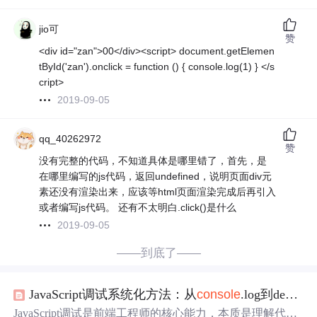
jio可
赞
<div id="zan">​00</div>​ <script> document.getElemen
tById('zan').onclick = function () { console.log(1) } </s
cript>
2019-09-05
qq_40262972
赞
没有完整的代码，不知道具体是哪里错了，首先，是
在哪里编写的js代码，返回undefined，说明页面div元
素还没有渲染出来，应该等html页面渲染完成后再引入
或者编写js代码。 还有不太明白.click()是什么
2019-09-05
——到底了——
JavaScript调试系统化方法：从
console
.log到debugger的精准定位
JavaScript调试是前端工程师的核心能力，本质是理解代码