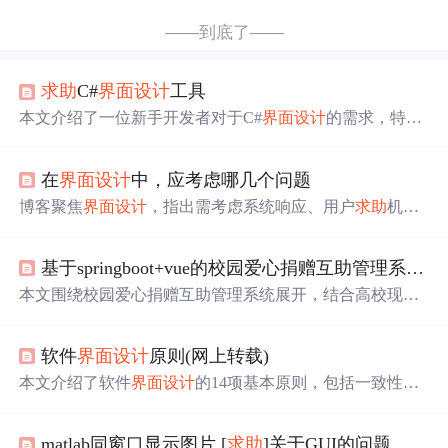
——到底了——
求助
C#
界面设计
工具
本文介绍了一位新手开发者对于C#
界面设计
的需求，特别
是关于如何实现多窗口切换的问题，希望得到高手的指
导。
在
界面设计
中，应考虑哪几个问题
博客聚焦
界面设计
，指出需考虑系统响应、用户
求助
机
制、出错信息和命令方式等问题，为
界面设计
提供了关键
要点，属于信息技术领域中前端开发相关内容。
基于springboot+vue的校园爱心捐赠互助管理系统(源码+论文)
本文围绕校园爱心捐赠互助管理系统展开，结合高校现
状，利用线上平台实现物品捐赠和
求助
。介绍了系统功能
设计，包括在线义卖、捐赠、
求助
申请等，还阐述了功能
软件
界面设计
原则(网上转载)
实现，如主页、注册、购买等
界面设计
，以及库表设计等
内容。
本文介绍了软件
界面设计
的14项基本原则，包括一致性、
遵循标准、界面布局、讯息措辞等，以及
界面设计
的四个
主要步骤，帮助设计师创建高效、直观且易用的用户界
matlab同窗口显示图片,[
求助
]关于GUI的问题,如何在同一窗口里显示四副图片...........
面。