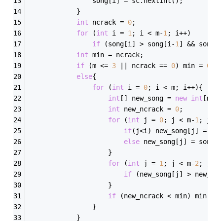
				song[i] = sc.nextInt();
			}
int
 ncrack = 
0
;
for
 (
int
 i = 
1
; i < m-
1
; i++)	
if
 (song[i] > song[i-
1
] && song[
int
 min = ncrack;
if
 (m <= 
3
 || ncrack == 
0
) min = 
0
;
else
{
for
 (
int
 i = 
0
; i < m; i++){
int
[] new_song = 
new
int
[m-
1
int
 new_ncrack = 
0
;
for
 (
int
 j = 
0
; j < m-
1
; j++
if
(j<i) new_song[j] = so
else
 new_song[j] = song[
					}
for
 (
int
 j = 
1
; j < m-
2
; j++
if
 (new_song[j] > new_so
					}
if
 (new_ncrack < min) min = 
				}
			}