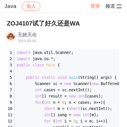
Java
登录
频道
加入
帖子详情
社区
Java
ZOJ4107试了好久还是WA
无她无命
2019-09-06
import
 java.util.Scanner;
import
 java.io.*;
public
class
Main
{
public
static
void
main
(String[] args)
{
		Scanner sc = 
new
 Scanner(
new
 BufferedInp
int
 cases = sc.nextInt();
int
[] result = 
new
int
[cases];
for
(
int
 n = 
0
; n < cases; n++){
short
 m = (
short
)sc.nextInt();
int
[] song = 
new
int
[m];
for
 (
int
 i = 
0
; i < m; i++){