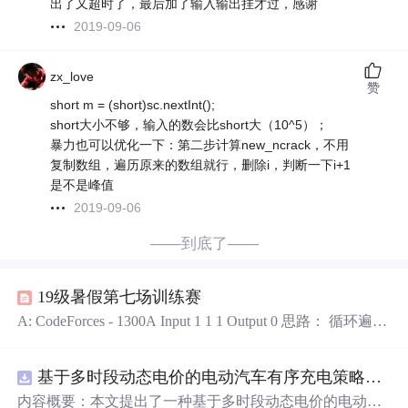
出了又超时了，最后加了输入输出挂才过，感谢
2019-09-06
zx_love
赞
short m = (short)sc.nextInt();
short大小不够，输入的数会比short大（10^5）；
暴力也可以优化一下：第二步计算new_ncrack，不用
复制数组，遍历原来的数组就行，删除i，判断一下i+1
是不是峰值
2019-09-06
——到底了——
19级暑假第七场训练赛
A: CodeForces - 1300A Input 1 1 1 Output 0 思路： 循环遍历
输入，如果读入0，cnt++，sum++，如果这样sum == 0，cnt
++即可 写的时候莫名写错，搞得
WA
2发 #include<bits/stdc+
基于多时段动态电价的电动汽车有序充电策略优化（Matlab代码实现）
+.h> using namespace std; typedef long long ll; int n; void sol...
内容概要：本文提出了一种基于多时段动态电价的电动汽