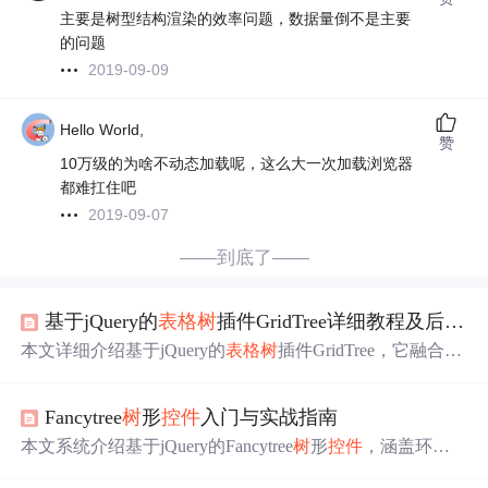
主要是树型结构渲染的效率问题，数据量倒不是主要
的问题
2019-09-09
Hello World,
赞
10万级的为啥不动态加载呢，这么大一次加载浏览器
都难扛住吧
2019-09-07
——到底了——
基于jQuery的
表格
树
插件GridTree详细教程及后台分页功能
本文详细介绍基于jQuery的
表格
树
插件GridTree，它融合
表
格
与
树
状结构优势，处理大量数据时可通过后台分页优化
体验。该插件能动态加载数据、提供多样样式选择、集成
Fancytree
树
形
控件
入门与实战指南
全选按钮功能，还探讨了数据量处理和用户交互优化等内
容，是处理复杂
表格
数据的有力工具。
本文系统介绍基于jQuery的Fancytree
树
形
控件
，涵盖环境
搭建、静态/动态
树
实现、选择模式配置、拖拽功能、Tree