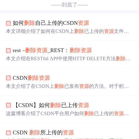
——到底了——
如何
删除
自己上传的CSDN
资源
本文详细介绍了如何在CSDN上
删除
已上传的
资源
文件，
包括获取
资源
编号及使用特定链接进行
删除
操作的方法。
rest –
删除
资源
_REST：
删除
资源
本文介绍在RESTful API中使用HTTP DELETE方法
删除
资
源
。可
删除
单个
资源
或
资源
集合，服务器会用不同HTTP状
态码响应。
删除
请求通常无需请求正文，应避免使用请求
CSDN
删除
资源
主体进行DELETE操作，必要时可用POST请求替代。
本文介绍了在CSDN上
删除
已发布
资源
的方法。对于积分
不足的用户，无法自行
删除
资源
，需要寻求管理员的帮
助。文章提供了CSDN论坛的链接，以便用户可以找到管
【CSDN】如何
删除
已上传
资源
理员请求
删除
资源
。
这篇博客介绍了CSDN平台用户如何
删除
已上传的
资源
。
用户在CSDN上无法直接
删除
资源
，但可以通过联系在线
客服来完成
删除
操作。客服工作时间为每天8:30-22:00。
删
CSDN
删除
所上传的
资源
除
资源
时需要提供
资源
号和绑定的手机号。请注意，
资源