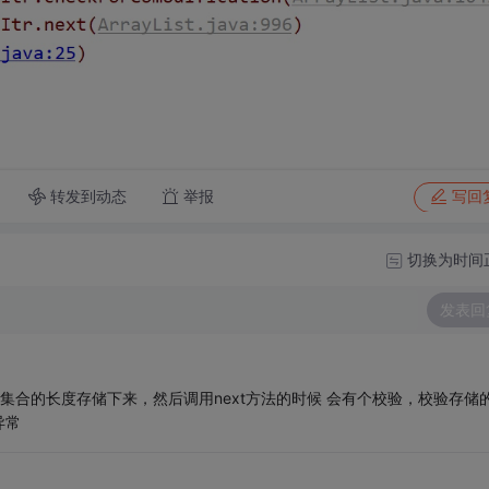
转发到动态
举报
写回
切换为时间
发表回
把当前List集合的长度存储下来，然后调用next方法的时候 会有个校验，校验存储
异常