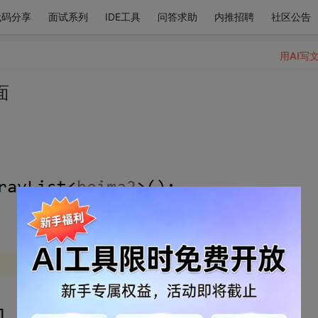
代码分享
面试系列
IDE工具
问答求助
内推招聘
社区公告
用AI写
面