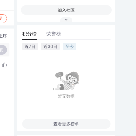
加入社区
复
积分榜
荣誉榜
正序
近7日
近30日
至今
复
暂无数据
查看更多榜单