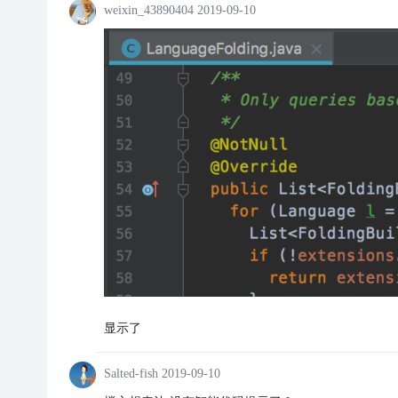
weixin_43890404
2019-09-10
显示了
Salted-fish
2019-09-10