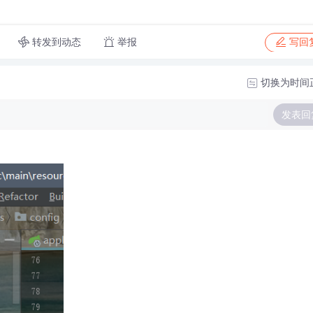
转发到动态
举报
写回
切换为时间
发表回