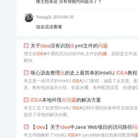
楼主想表达 没有智能代码提示了？
Young白
2019-09-10
说实话没看懂
关于
idea
没有识别
出
yml文件的
问题
博主在
IDEA
中遇到无法识别YML文件的
问题
，原因是文件设
解决。
呕心沥血整理
出
的史上最简单的IntelliJ
IDEA
教程
本文是一份详尽的IntelliJ
IDEA
入门教程，涵盖了从安装、配
具。教程包括版本介绍、安装步骤、各种配置设置、快捷键以
IDEA
本地环境
出
问题
的解决方案
本文汇总了在使用IntelliJ
IDEA
过程中遇到的各种常见错误及
提供了详细的解决步骤。
【
idea
】关于
idea
中Java Web项目的访问路径
问
本文详细解析了IntelliJ
IDEA
中JavaWeb项目的路径配置
问