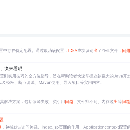
置中存在特定配置。通过取消该配置，
IDEA
成功识别
出
了YML文件，
问
，快来看哟！
置到实用技巧的全方位指导，旨在帮助读者快速掌握这款强大的Java开
及模板、断点调试、Maven使用、导入项目等实用内容。
其解决方案，包括编译失败、类引用
问题
、文件找不到、内存溢
出
等
问题
题
题
，包括默认访问路径、index.jsp页面的作用、Applicationcontext配置