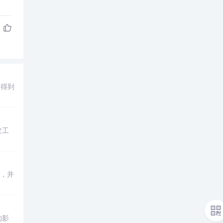
题
得到
发工
，并
的影