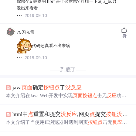
你那个a 标签的 href 是什么意思? 打印一下$('.r_but')
发出来看看
2019-09-10
75闪光雷
赞
代码还真看不出来啥
2019-09-10
——到底了——
java
页面
确定
按钮
点
了
没
反应
本文介绍在Java Web开发中实现
页面
按钮
点
击无
反应
功能
的方法。先创建简单HTML
页面
并添加“确定”
按钮
，再用Ja
vaScript处理
按钮
点
击事件，阻止默认行为，实现
点
击无
反
html中
点
重置和提交
没
反应
,网页
点
提交
按钮
没
反应
应
逻辑，最后测试验证，还分享了Java项目学习资料。
本文介绍了当使用IE浏览器时遇到网页
按钮
点
击无
反应
的
问题及其解决办法。通过将当前网站添加到IE浏览器的兼
容性视图设置中可以解决此问题。此外，还提供了清理IE