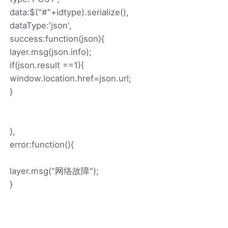
data:$("#"+idtype).serialize(),
dataType:'json',
success:function(json){
layer.msg(json.info);
if(json.result ==1){
window.location.href=json.url;
}
},
error:function(){
layer.msg("网络故障");
}