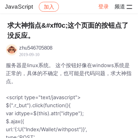
JavaScript
登录
频道
加入
帖子详情
社区
JavaScript
求大神指点&#xff0c;这个页面的按钮点了
没反应。
zhu546705808
2019-09-10
服务器是linux系统。 这个按钮好像在windows系统是
正常的，具体的不确定，也可能是代码问题，求大神指
点。
<script type="text/javascript">
$(".r_but").click(function(){
var idtype=$(this).attr("idtype");
$.ajax({
url:'{:U("Index/Wallet/withpost")}',
type:'POST',