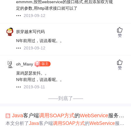
emmmm,按照webservice的接口格式,然后添加双方规
定的参数,用http请求接口就可以了
2019-09-12
朕穿越来写代码
赞
N年前用过，说说看呢。。
2019-09-12
版主
oh_Maxy
赞
菜鸡瑟瑟发抖。。
N年前用过，说说看呢。。
2019-09-11
——到底了——
Java
客户端
调用
SOAP
方式
的
WebService
服务实现
本文分析了
Java
客户端
调用
SOAP
方式
的
WebService
服务
的不同实现
方式
。有客户端
调用
可利用wsdl文档自动生成
J