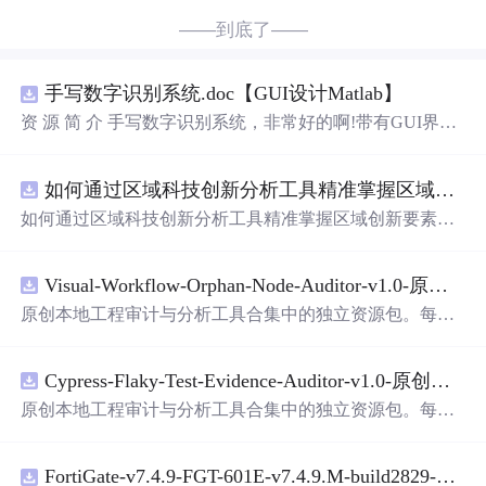
——到底了——
手写数字识别系统.doc【GUI设计Matlab】
资 源 简 介 手写数字识别系统，非常好的啊!带有GUI界
面，使用方便! 详 情 说 明 用这个手写数字识别系统，你可
以轻松地识别手写数字。这个系统不仅功能强大，而且还
如何通过区域科技创新分析工具精准掌握区域创新要素分布与产业链融合现状？.docx
带有直观的图形用户界面（GUI），非常容易使用。你只
需要将手写数字输入系统，它将立即给出准确的识别结
如何通过区域科技创新分析工具精准掌握区域创新要素分
果。这个系统可以在各种场景中使用，无论是学校、工作
布与产业链融合现状？
还是日常生活，都能为你提供快速和准确的识别服务。它
是一个非常方便和实用的工具，你一定会喜欢它的！
Visual-Workflow-Orphan-Node-Auditor-v1.0-原创源码与文档.zip
原创本地工程审计与分析工具合集中的独立资源包。每个
ZIP包含完整源码、3项自动化测试、可复现合成示例、离
线HTML、JSON与SVG报告、1080×720真实运行效果图、
Cypress-Flaky-Test-Evidence-Auditor-v1.0-原创源码与文档.zip
README、运行说明、功能清单、MIT License及原创与授
权声明。解压后进入
pro
ject目录，执行npm test验证算法，
原创本地工程审计与分析工具合集中的独立资源包。每个
执行npm run report生成报告，也可通过本地静态服务器打
ZIP包含完整源码、3项自动化测试、可复现合成示例、离
开网页。运行时零第三方依赖，不包含热点产品或开源项
线HTML、JSON与SVG报告、1080×720真实运行效果图、
目源码、Logo、官方截图、论文、生产日志或其他受限素
FortiGate-v7.4.9-FGT-601E-v7.4.9.M-build2829-FORTINET.out
README、运行说明、功能清单、MIT License及原创与授