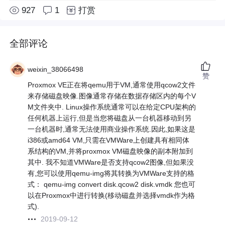
927
1
打赏
全部评论
weixin_38066498
赞
Proxmox VE正在将qemu用于VM,通常使用qcow2文件
来存储磁盘映像.图像通常存储在数据存储区内的每个V
M文件夹中. Linux操作系统通常可以在给定CPU架构的
任何机器上运行,但是当您将磁盘从一台机器移动到另
一台机器时,通常无法使用商业操作系统.因此,如果这是
i386或amd64 VM,只需在VMWare上创建具有相同体
系结构的VM,并将proxmox VM磁盘映像的副本附加到
其中. 我不知道VMWare是否支持qcow2图像,但如果没
有,您可以使用qemu-img将其转换为VMWare支持的格
式： qemu-img convert disk.qcow2 disk.vmdk 您也可
以在Proxmox中进行转换(移动磁盘并选择vmdk作为格
式).
2019-09-12