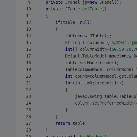
private
 JPanel jp=
new
 JPanel();
private
 JTable 
getTable
()
    {
if
(table==
null
)
        {
            table=
new
 JTable();
            String[] columns={
"版本号"
,
"修
int
[] columnWidth={
50
,
50
,
70
,
7
            DefaultTableModel model=
new
 D
            table.setModel(model);
            TableColumnModel columnModel=
int
 count=columnModel.getColu
for
(
int
 i=
0
;i<count;i++)
            {
                javax.swing.table.TableCo
                column.setPreferredWidth(
            }
        }
return
 table;
    }
private
void
showWindow
()