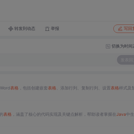
转发到动态
举报
写回
切换为时间
发表回
Word
表格
，包括创建嵌套
表格
、添加行列、复制行列、设置
表格
样式及
的
表格
，涵盖了核心的代码实现及关键点解析，帮助读者掌握在
Java
中