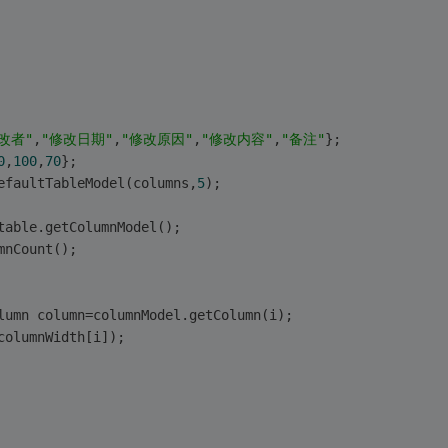
改者"
,
"修改日期"
,
"修改原因"
,
"修改内容"
,
"备注"
};
0
,
100
,
70
};
efaultTableModel(columns,
5
);
table.getColumnModel();
mnCount();
lumn column=columnModel.getColumn(i);
columnWidth[i]);