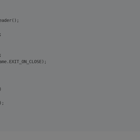
eader();
;
;
ame.EXIT_ON_CLOSE);
)
);