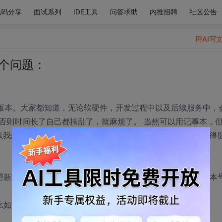
代码分享
面试系列
IDE工具
问答求助
内推招聘
社区公告
用AI写
几个问题：
种版本。大家都知道，无论软硬件，开发过程中以及后续服务中，
否则时间长了自己都搞乱了，就麻烦了。 当然可以用记事本，
所以我想自己做一个，顺便练练手。在网上抄了个表格程序，觉得
？
望新行出现在表格最上面，而不是最下面。如上图，我填的版本
如“修改内容”那栏，单行写不下。