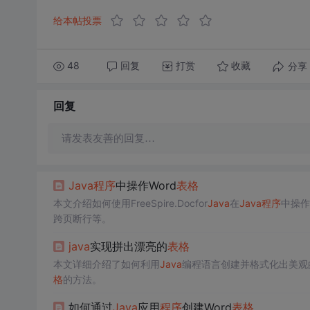
给本帖投票
48
回复
打赏
分享
收藏
回复
请发表友善的回复…
Java
程序
中操作Word
表格
本文介绍如何使用FreeSpire.Docfor
Java
在
Java
程序
中操作
跨页断行等。
java
实现拼出漂亮的
表格
本文详细介绍了如何利用
Java
编程语言创建并格式化出美观
格
的方法。
如何通过
Java
应用
程序
创建Word
表格