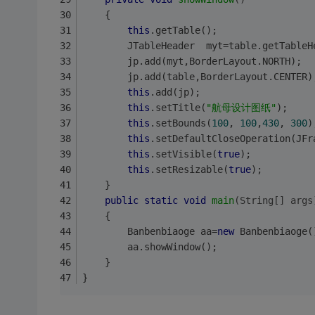
    {
this
.getTable();
        JTableHeader  myt=table.getTableH
        jp.add(myt,BorderLayout.NORTH);
        jp.add(table,BorderLayout.CENTER)
this
.add(jp);
this
.setTitle(
"航母设计图纸"
);
this
.setBounds(
100
, 
100
,
430
, 
300
)
this
.setDefaultCloseOperation(JFr
this
.setVisible(
true
);
this
.setResizable(
true
);
    }
public
static
void
main
(String[] args
    {
        Banbenbiaoge aa=
new
 Banbenbiaoge(
        aa.showWindow();
    }   
}