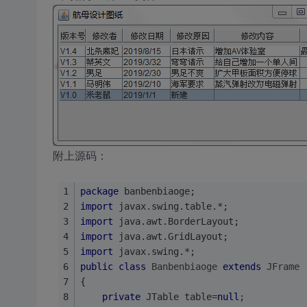
附上源码：
package
 banbenbiaoge;
import
 javax.swing.table.*;
import
 java.awt.BorderLayout;
import
 java.awt.GridLayout;
import
 javax.swing.*;
public
class
Banbenbiaoge
extends
JFrame
{
private
 JTable table=
null
;