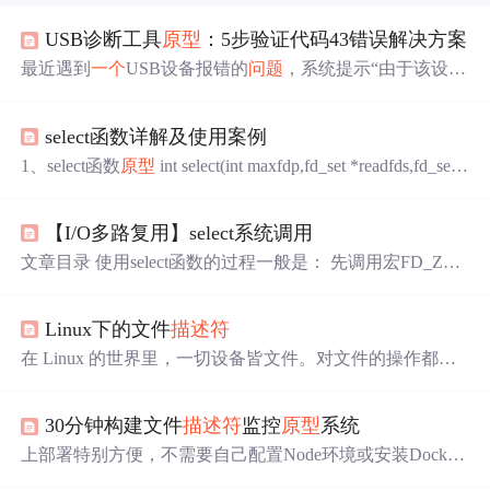
USB诊断工具
原型
：5步验证代码43错误解决方案
最近遇到
一个
USB设备报错的
问题
，系统提示“由于该设备
有
问题
，Windows已将其停止（代码43）”。这个
问题
在开
发调试中挺常见的，我决定快速开发
一个
最小可行产品
select函数详解及使用案例
（MVP）来验证解决方案。首先明确目标：快速验证解决
方案的有效性，而不是开发
一个
完整的商业产品。因此，
1、select函数
原型
int select(int maxfdp,fd_set *readfds,fd_set *
我选择了Python和PyQt作为开发工具，因为它们上手快，
writefds,fd_set *errorfds,struct timeval *timeout); 参数解释：
适合快速
原型
开发。如果你也遇到类似
问题
，不妨尝试用
maxfdp——传入参数，集合中所有文件
描述符
的范围，即
快速
原型
的方法来验证你的思路。为了便于测试和用户反
【I/O多路复用】select系统调用
最大文件
描述符
值+1 readfds——传入传出参数，select调用
馈，我用PyQt搭建了
一个
简单的UI界面。：记录检测和修
时传入要监听的可读文件
描述符
集合，select返回时传出发
文章目录 使用select函数的过程一般是： 先调用宏FD_ZER
复的过程，便于后续分析。
生可读事件的文件
描述符
集合 writefds——传入传出参数，
O将指定的fd_set清零，然后调用宏FD_SET将需要测试的fd
select调用时传入要
加入fd_set，接着调用函数select测试fd_set中的所有fd，最
Linux下的文件
描述符
后用宏FD_ISSET检查某个fd在函数select调用后，相应位是
否仍然为1。 ...
在 Linux 的世界里，一切设备皆文件。对文件的操作都是
通过文件
描述符
（fd）来进行的。Linux 中有7中文件类
型：我们可以通过 Il 命令来查看文件类型： **文件
描述符
30分钟构建文件
描述符
监控
原型
系统
相当于非负的索引。**我们可以通过文件
描述符
操作相应
的文件。Linux进程会默认打开三个文件
描述符
：文件
描述
上部署特别方便，不需要自己配置Node环境或安装Docke
符
的分配原则：分配出未被占用的最小文件
描述符
。 一般
r，点击按钮就能生成可访问的在线演示。对于需要快速验