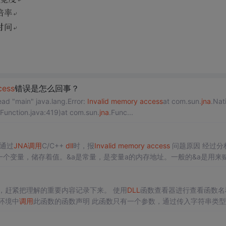
cess
错误是怎么回事？
"main" java.lang.Error:
Invalid
memory
access
at com.sun.
jna
.Nati
(Function.java:419)at com.sun.
jna
.Func...
java通过
JNA
调用
C/C++
dll
时，报
Invalid
memory
access
问题原因 经过分析原
给指针的（int *p=&a ；），或者是作为函数的参数传递（地址传递） 在java中对应&a 指针地址的...
，赶紧把理解的重要内容记录下来。 使用
DLL
函数查看器进行查看函数名
B环境中
调用
此函数的函数声明 此函数只有一个参数，通过传入字符串类型
ong整形，故猜测应该传入的类型为指针类型，在
JNA
中对应