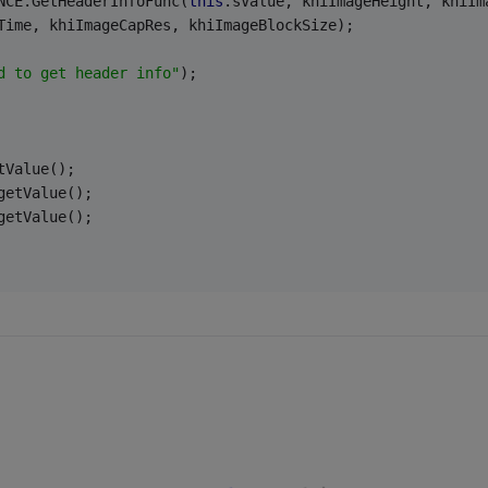
NCE.GetHeaderInfoFunc(
this
.sValue, khiImageHeight, khiIm
canTime, khiImageCapRes, khiImageBlockSize);
d to get header info"
);
tValue();
getValue();
getValue();