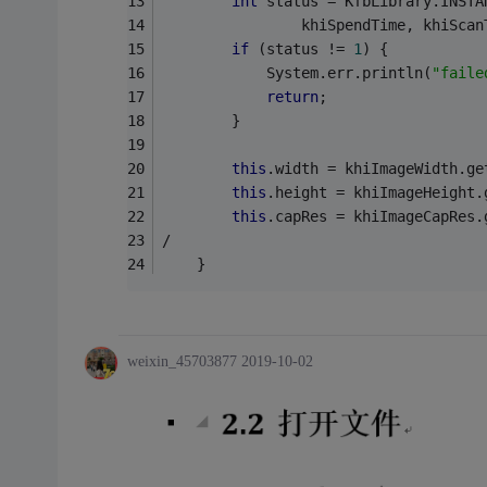
int
 status = KfbLibrary.INSTA
				khiSpendTime, khiS
if
 (status != 
1
) {
			System.err.println(
"faile
return
;
		}
this
.width = khiImageWidth.ge
this
.height = khiImageHeight.
this
.capRes = khiImageCapRes.
/
	}
weixin_45703877
2019-10-02