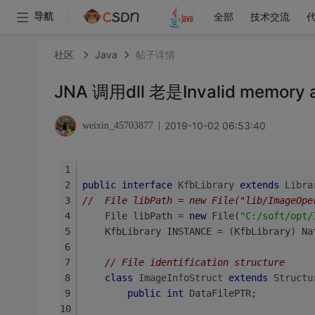
全部
技术交流
导航
社区
Java
帖子详情
JNA 调用dll 老是Invalid memor
2019-10-02 06:53:40
weixin_45703877
public
interface
KfbLibrary
extends
Libra
//	File libPath = new File("lib/ImageOp
	File libPath = 
new
 File(
"C:/soft/opt/
	KfbLibrary INSTANCE = (KfbLibrary) N
// File identification structure
class
ImageInfoStruct
extends
Structu
public
int
 DataFilePTR;