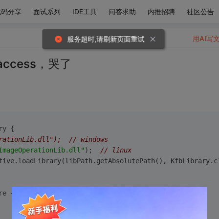
代码分享
面试系列
IDE工具
问答求助
内推招聘
社区公告
用AI写
服务超时,请刷新页面重试
y access，哭了
ry
{
erationLib.dll");  // windows
ImageOperationLib.dll"
);  
// linux
ative.loadLibrary(libPath.getAbsolutePath(), KfbLibrary.c
re
{