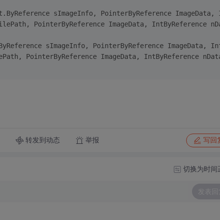
t.ByReference sImageInfo, PointerByReference ImageData, 
ilePath, PointerByReference ImageData, IntByReference nD
ByReference sImageInfo, PointerByReference ImageData, In
ePath, PointerByReference ImageData, IntByReference nDat
转发到动态
举报
写回
切换为时间
发表回