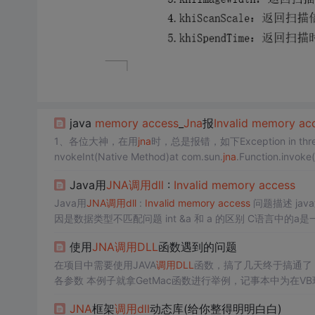
java
memory
access
_
Jna
报
Invalid
memory
ac
1、各位大神，在用
jna
时，总是报错，如下Exception in thread 
nvokeInt(Native Method)at com.sun.
jna
.Function.invoke
Java用
JNA
调用
dll
:
Invalid
memory
access
Java用
JNA
调用
dll
:
Invalid
memory
access
问题描述 
因是数据类型不匹配问题 int &a 和 a 的区别 C语言中的a是一个变量，储存着值。&a是常量，是变量a的内存地址。一般的&a是用来赋值
使用
JNA
调用
DLL
函数遇到的问题
在项目中需要使用JAVA
调用
DLL
函数，搞了几天终于搞通了
各参数 本例子就拿GetMac函数进行举例，记事本中为在V
地址，可以得到对应IP地址的MAC地址 因为传入参数为L
JNA
框架
调用
dll
动态库(给你整得明明白白)