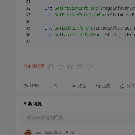
int
GetPriviewInfoFunc
(ImageInfoStruc
int
GetPriviewInfoPathFunc
(String szF
int
GetLableInfoFunc
(ImageInfoStruct.
int
GetLableInfoPathFunc
(String szFil
给本帖投票
1189
6
打赏
分享
收藏
6 条
回复
请发表友善的回复…
shao_keke
2019-10-02