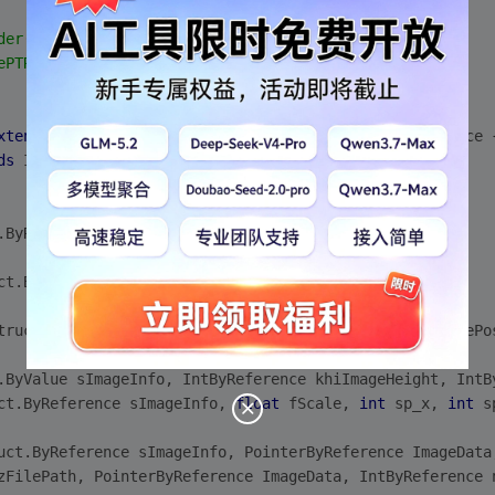
der
()
{
ePTR"
);
xtends
ImageInfoStruct
implements
Structure
.
ByReference
ds
ImageInfoStruct
implements
Structure
.
ByValue
{}
.ByReference sImageInfo, String Path)
;
ct.ByReference sImageInfo)
;
truct.ByReference sImageInfo, 
float
 fScale, 
int
 nImagePo
.ByValue sImageInfo, IntByReference khiImageHeight, IntB
ct.ByReference sImageInfo, 
float
 fScale, 
int
 sp_x, 
int
 s
uct.ByReference sImageInfo, PointerByReference ImageData
zFilePath, PointerByReference ImageData, IntByReference 