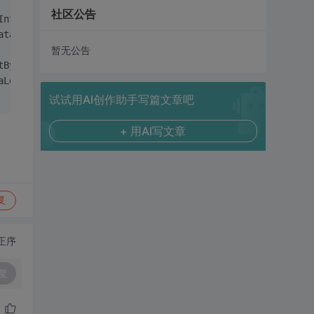
社区公告
IntByReference nDataLength, IntByReference nPriviewWidth
ataLength, IntByReference nPriviewWidth, IntByReference 
暂无公告
tByReference nDataLength, IntByReference nLabelWidth, In
aLength, IntByReference nLabelWidth, IntByReference nLab
试试用AI创作助手写篇文章吧
+ 用AI写文章
复
正序
复