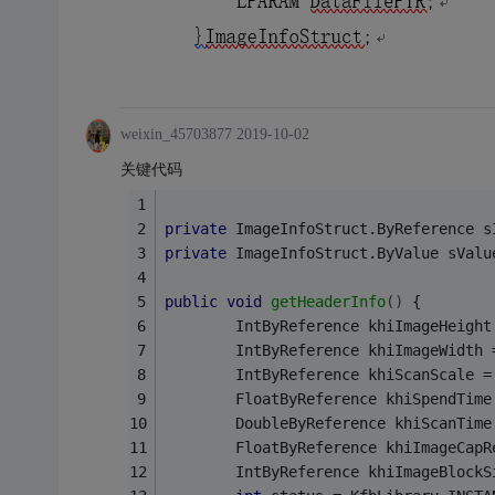
weixin_45703877
2019-10-02
关键代码
private
 ImageInfoStruct.ByReference s
private
 ImageInfoStruct.ByValue sValu
public
void
getHeaderInfo
()
{
		IntByReference khiImageHeight
		IntByReference khiImageWidth 
		IntByReference khiScanScale =
		FloatByReference khiSpendTime
		DoubleByReference khiScanTime
		FloatByReference khiImageCapR
		IntByReference khiImageBlockS