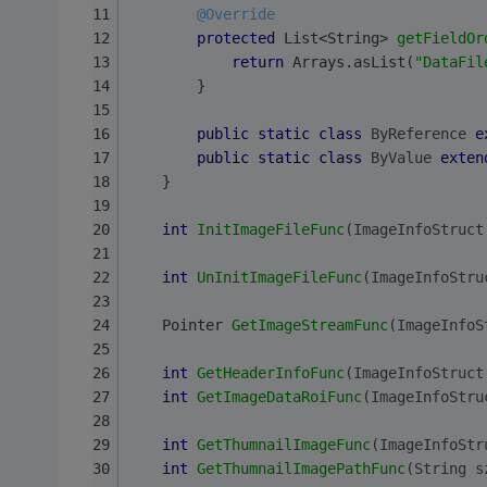
@Override
protected
 List<String> 
getFieldOr
return
 Arrays.asList(
"DataFil
		}
public
static
class
ByReference
e
public
static
class
ByValue
exten
	}
int
InitImageFileFunc
(ImageInfoStruct
int
UnInitImageFileFunc
(ImageInfoStru
Pointer 
GetImageStreamFunc
(ImageInfoS
int
GetHeaderInfoFunc
(ImageInfoStruct
int
GetImageDataRoiFunc
(ImageInfoStru
int
GetThumnailImageFunc
(ImageInfoStr
int
GetThumnailImagePathFunc
(String s