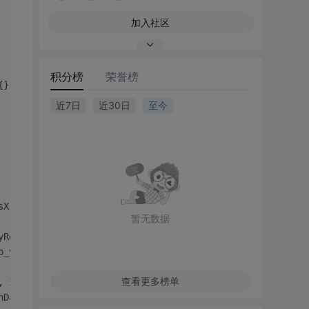
加入社区
积分榜
荣誉榜
{}
近7日
近30日
至今
sX, 
int
 nImagePosY, IntByReference nDataLength, PointerB
暂无数据
yReference khiImageWidth, IntByReference khiScanScale, F
p_y, 
int
 nWidth, 
int
 nHeight, PointerByReference pBuffer
查看更多榜单
, IntByReference nDataLength, IntByReference nThumbWidth
nDataLength, IntByReference nThumbWidth, IntByReference 