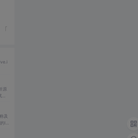
ve.i
称及
的IP