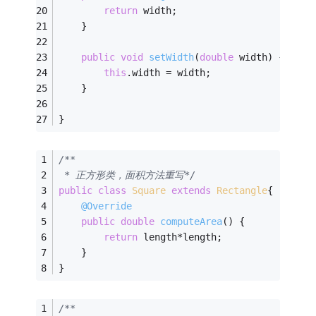
return
 width;
	}
public
void
setWidth
(
double
 width)
{
this
.width = width;
	}
}
/**
 * 正方形类，面积方法重写*/
public
class
Square
extends
Rectangle
{
@Override
public
double
computeArea
()
{
return
 length*length;
	}
}
/**