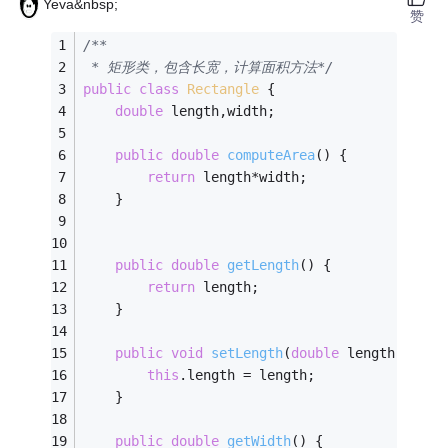
Yeva&nbsp;
赞
/**
 * 矩形类，包含长宽，计算面积方法*/
public
class
Rectangle
{
double
 length,width;
public
double
computeArea
()
{
return
 length*width;
	}
public
double
getLength
()
{
return
 length;
	}
public
void
setLength
(
double
 length)
{
this
.length = length;
	}
public
double
getWidth
()
{