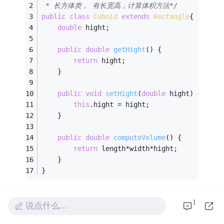
 * 长方体类， 有长宽高，计算体积方法*/
public
class
Cuboid
extends
Rectangle
{
double
 hight;
public
double
getHight
()
{
return
 hight;
	}
public
void
setHight
(
double
 hight)
{
this
.hight = hight;
	}
public
double
computeVolume
()
{
return
 length*width*hight;
	}
}
/**
1
说点什么…
 * 测试类*/
public
class
Test
{