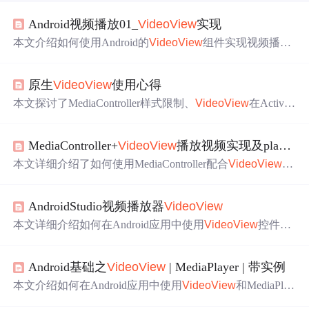
Android视频播放01_
VideoView
实现
本文介绍如何使用Android的
VideoView
组件实现视频播放
功能。通过示例代码展示了如何设置视频路径、控制播
放、暂停及
重播
等操作，并介绍了
VideoView
的一些常见
原生
VideoView
使用心得
用法。
本文探讨了MediaController样式限制、
VideoView
在Activity
执行stop时的问题以及
videoView
.seekto抖动的原因与缓解
方法。揭示了
VideoView
在不同场景下的行为特性，如在s
MediaController+
VideoView
播放视频实现及play/pause出错时处理
crollview中不随滚动变化，以及在onStop()生命周期中被销
毁导致视频
重播
的机制。同时，深入分析了seekTo方法的
本文详细介绍了如何使用MediaController配合
VideoView
实
实际工作原理，即跳转至最接近指定位置的关键帧。
现视频播放功能，包括如何设置视频源、建立MediaControl
ler与
VideoView
的关联，以及如何处理播放错误。同时，
AndroidStudio视频播放器
VideoView
文章还提到了在播放压缩视频时可能遇到的问题，并提供
了相应的解决方案。
本文详细介绍如何在Android应用中使用
VideoView
控件实
现视频播放、暂停和
重播
功能。通过设置视频路径并调用s
tart()、pause()和resume()等方法，用户可以控制视频的播放
Android基础之
VideoView
| MediaPlayer | 带实例
状态。同时，文章还介绍了如何在AndroidManifest.xml中添
加必要的权限，以便应用程序能够访问外部存储设备上的
本文介绍如何在Android应用中使用
VideoView
和MediaPlay
视频文件。
er播放视频和音频。通过XML布局和Java代码展示了播