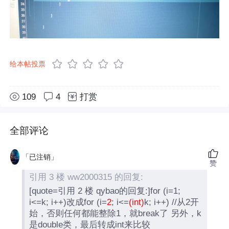
给本帖投票
109
4
打赏
全部评论
「已注销」
赞
引用 3 楼 ww2000315 的回复:
[quote=引用 2 楼 qybao的回复:]for (i=1;
i<=k; i++)改成for (i=
2
; i<=
(int)
k; i++) //从2开
始，否则任何都能整除1，就break了 另外，k
是double类，最后转成int来比较