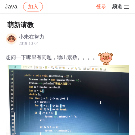
Java
登录
频道
加入
帖子详情
社区
Java
萌新请教
小未在努力
2019-10-04
想问一下哪里有问题，输出素数。。。。