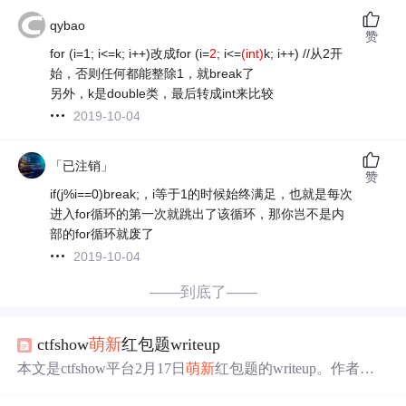
qybao
赞
for (i=1; i<=k; i++)改成for (i=
2
; i<=
(int)
k; i++) //从2开
始，否则任何都能整除1，就break了
另外，k是double类，最后转成int来比较
2019-10-04
「已注销」
赞
if(j%i==0)break;，i等于1的时候始终满足，也就是每次
进入for循环的第一次就跳出了该循环，那你岂不是内
部的for循环就废了
2019-10-04
——到底了——
ctfshow
萌新
红包题writeup
本文是ctfshow平台2月17日
萌新
红包题的writeup。作者先
尝试多种登录方式无果，后根据群主提示用用户名admin、