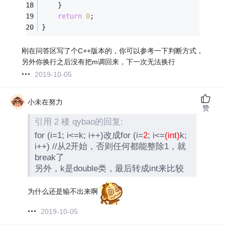
	}
return
0
;
}
刚在问答区写了个C++版本的，你可以参考一下判断方式，
另外你换行之后没有把m调回来，下一次无法换行
2019-10-05
小未在努力
赞
引用 2 楼 qybao的回复:
for (i=1; i<=k; i++)改成for (i=
2
; i<=
(int)
k;
i++) //从2开始，否则任何都能整除1，就
break了
另外，k是double类，最后转成int来比较
为什么还是输不出来啊
2019-10-05