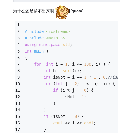
为什么还是输不出来啊
[/quote]
#
include
<iostream>
#
include
<math.h>
using
namespace
std
;
int
main
()
{
for
 (
int
 i = 
1
; i <= 
100
; i++) {
int
 h = 
sqrt
(i);
int
 isNot = i == 
1
 ? 
1
 : 
0
;
//isNot
for
 (
int
 j = 
2
; j <= h; j++) {
if
 (i % j == 
0
) {
				isNot = 
1
;
			}
		}
if
 (isNot == 
0
) {
cout
 << i << 
endl
;
		}