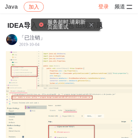
Java
登录
频道
加入
帖子详情
社区
Java
服务超时,请刷新
IDEA导入 Druid jar包 出现问题
页面重试
「已注销」
2019-10-04