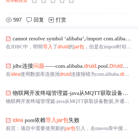
给本帖投票
597
回复
打赏
cannot resolve symbol ‘alibaba‘,/import com.alibaba.
dr
在JDBC中，明明
导入
了
druid
的
jar包
，但是在import时却说
cannot resolve symbol ‘alibaba’，??? 那个包
导入
和其他文件
冲突. 先关闭
IDEA
，然后删除项目文件夹下的 .
idea
文件夹
jdbc连接
问题
——com.alibaba.
druid
.pool.
Druid
DataSo
和 .iml文件，之后再重新打开
IDEA
，将项目重新编译即可
...
在
idea
使用数据库连接池
druid
连接报错为com.alibaba.
druid
.pool.
Druid
DataSource error时候可能是mysql的jdbc
jar包
版
本或者
druid
jar包
版本
问题
造成
druid
下载地址：https://repo
物联网开发终端管理篇-java从MQTT获取设备数据,并通过
1.maven.org/maven2/com/alibaba/
druid
/ mysql官网地址：My
SQL :: Download Connector/J 下载最新版本
导入
lib中即可
dr
物联网开发终端管理篇-java从MQTT获取设备数据,并通过
uid
jar下载及
导入
： 下载：如图 .
Druid
连接池把数据写入MySQL数据库(Windows系统)
idea
pom依赖
导入
jar包
失败
前言：项目中需要使用新的
jar包
引入，去maven库中搜索
道新的maven坐标后，加入到pom文件结果发现不能
导入
。