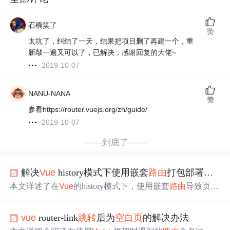
石榴笑了
赞
太坑了，纠结了一天，结果把项目删了再建一个，重
新敲一遍又可以了，已解决，感谢回复的大佬~
2019-10-07
NANU-NANA
赞
参看https://router.vuejs.org/zh/guide/
2019-10-07
——到底了——
解决
Vue
history模式下使用嵌套
路由
打包部署后刷新页面为
本文详述了在
Vue
的history模式下，使用嵌套
路由
导致页面
刷新后变为
空白页
的问题分析及解决方案。问题关键在于
刷新时URL包含一级
路由
名，导致静态资源加载失败。通
vue
router-link
跳转
后为
空白页
的解决办法
过修改
vue
.config.js的assetsPublicPath和配置webpack解决，
确保所有资源请求以正确的根路径加载。