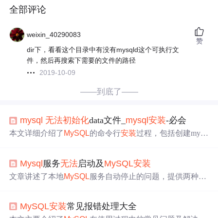
全部评论
weixin_40290083
赞
dir下，看看这个目录中有没有mysqld这个可执行文
件，然后再搜索下需要的文件的路径
2019-10-09
——到底了——
mysql
无法
初始化
data文件_
mysql
安装
-必会
本文详细介绍了
MySQL
的命令行
安装
过程，包括创建my.in
i配置文件、
初始化
data目录、
安装
服务和启动服务等步
骤。同时，针对
初始化
data目录时可能出现的错误，如目
Mysql
服务
无法
启动及
MySQL
安装
录创建失败和已存在服务等问题，提供了解决方案，帮助
读者顺利
安装
MySQL
。
文章讲述了本地
MySQL
服务自动停止的问题，提供两种解
决方法：一是通过管理员权限
初始化
data文件并启动服
务，二是删除data文件后重新生成并启动。还介绍了
MySQ
MySQL
安装
常见报错处理大全
L
的
安装
步骤，包括下载、解压、配置环境变量和启动服务
等。,