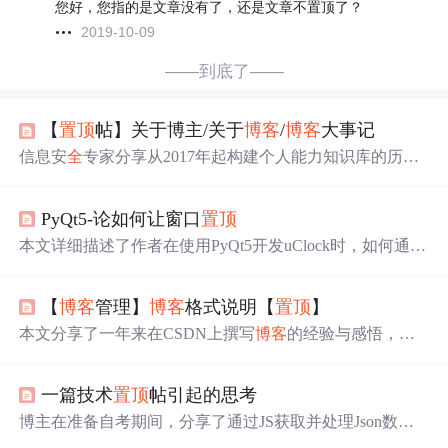
您好，您指的是文章没有了，还是文章不置顶了？
2019-10-09
——到底了——
【
置顶
帖】关于博主/关于
博客
/
博客
大事记
信息安
全
专家分享从2017年起构建个人能力知识库的历
程，涵盖安
全
架构、移动安
全
、web渗透等核心技能，
博
客
多次优化，强调原创与高质量内容。
PyQt5-论如何让窗口
置顶
本文详细描述了作者在使用PyQt5开发uClock时，如何通过
设置WindowFlag实现窗口
置顶
，并解决运行时控制问题，
以及如何实现智能切换功能的过程。,
【
博客
管理】
博客
格式说明【
置顶
】
本文分享了一年来在CSDN上撰写
博客
的经验与感悟，包
括个人知识管理、时间规划及
博客
格式规范等方面的心得
体会。
一篇技术
置顶
帖引起的思考
博主在准备自考期间，分享了通过JS获取并处理Json数据
的技术贴，引发了
大量
讨论与关注。帖子虽被
置顶
，但也