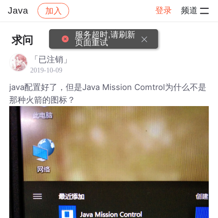
Java
登录
频道
加入
帖子详情
社区
Java
服务超时,请刷新
求问
页面重试
「已注销」
2019-10-09
java配置好了，但是Java Mission Comtrol为什么不是
那种火箭的图标？