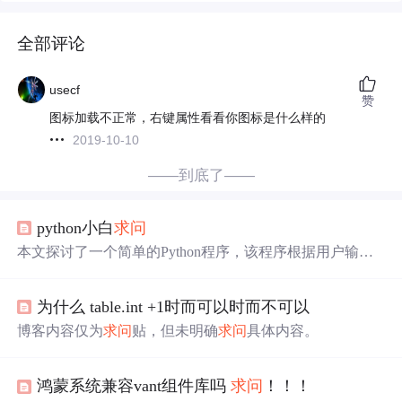
全部评论
usecf
赞
图标加载不正常，右键属性看看你图标是什么样的
2019-10-10
——到底了——
python小白
求问
本文探讨了一个简单的Python程序，该程序根据用户输入
的年龄显示不同的票价。文章提出了将退出条件放置在不
同位置时遇到的问题，并讨论了如何正确实现程序逻辑。
为什么 table.int +1时而可以时而不可以
博客内容仅为
求问
贴，但未明确
求问
具体内容。
鸿蒙系统兼容vant组件库吗
求问
！！！