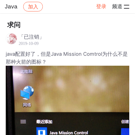
Java
登录
频道
加入
帖子详情
社区
Java
求问
「已注销」
2019-10-09
java配置好了，但是Java Mission Comtrol为什么不是
那种火箭的图标？