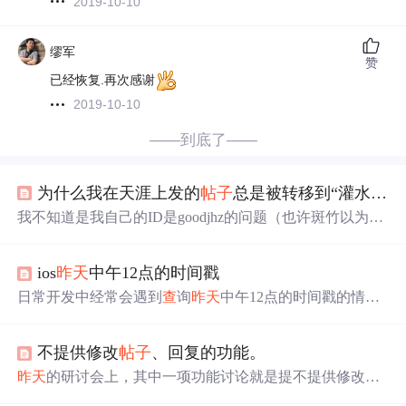
2019-10-10
缪军
赞
已经恢复.再次感谢
2019-10-10
——到底了——
为什么我在天涯上发的
帖子
总是被转移到“灌水专区”？
我不知道是我自己的ID是goodjhz的问题（也许斑竹以为我
的ID是胡乱注册的？），还是我的内容的问题（灌水？可
是我看“天涯杂谈”的其他
帖子
也不是谈论什么有意义的问
ios
昨天
中午12点的时间戳
题）。 不解但不郁闷。 不过我再也不想在天涯上发
帖子
了。『灌水专区』今天你过圣诞吗?作者：goodjhz 提交日
日常开发中经常会遇到
查
询
昨天
中午12点的时间戳的情
期：2004-12-25 9:55:00
况，比如我需要
查
睡眠时间对应的数据，那就需要
昨天
中
午12点到今天中午12点的时间戳，然后到coredata中去
查
不提供修改
帖子
、回复的功能。
询。看了很多网上的
帖子
，写的都不会很清楚，有的很麻
烦，这里推荐一种简单的方法 NSString *today = [self getCur
昨天
的研讨会上，其中一项功能讨论就是提不提供修改功
rentTime]; NSString *todaynoon ...
能。根据讨论，一致决定在BBS不应该提供修改功能。下