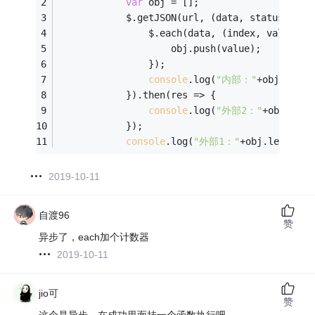
var
 obj = [];
            $.getJSON(url, 
(
data, status
) =>
 
                $.each(data, 
(
index, value
) =
                    obj.push(value);
                });
console
.log(
"内部："
+obj.lengt
            }).then(
res
 =>
 {
console
.log(
"外部2："
+obj.leng
            });
console
.log(
"外部1："
+obj.length)
2019-10-11
自渡96
赞
异步了，each加个计数器
2019-10-11
jio可
赞
这个是异步，在成功里面挂一个函数执行吧