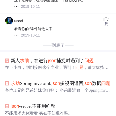
2019-10-11
usecf
赞
看看你的if条件能进去不
2019-10-11
——到底了——
新人
求助
，在进行
json
捕捉时遇到了
问题
在下小白，刚刚接触这个专业，遇到了
问题
，请大家指点
我昨天弄了一天也没有弄明白，希望大家能指点下在下。
求助
Spring mvc xml/
json
多视图返回
json
数据
问题
各位IT界的兄弟姐妹你们好： 小弟最近做一个Spring mvc
支持返回xml/
json
多视图
问题
: 请求URL:http://localhost:808
0/GraphicService/getGraphicInfoList.
json
我用的是jack
json
1.
json
-server不能用咋整
9.2作为返回的视图，在返回的
json
数据中出现一个
问题
，
在
json
数据中jackjaon自动把方法中接收请求参数的对象也
不能用求大佬看看 实在不知道咋整。