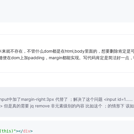
来就不存在，不管什么dom都是在html,body里面的，想要删除肯定是
在dom上加padding，margin都能实现。写代码肯定是简洁好一点，
加了margin-right:3px 代替了 ；解决了这个问题 <input id=1……
 该如何
(this)"
>
</
div
>