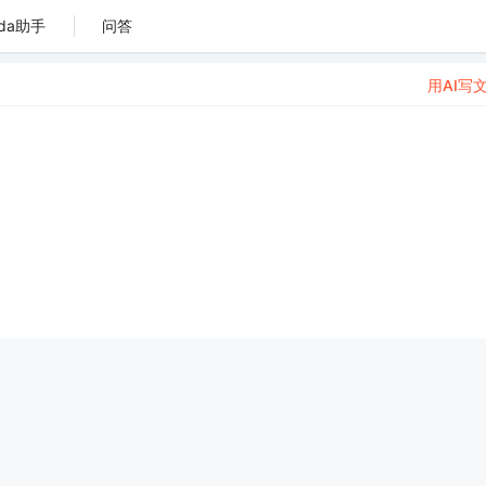
da助手
问答
用AI写