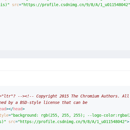
his)"
src
=
"https://profile.csdnimg.cn/9/8/A/1_u011548042
="ltr"? -->
<!-- Copyright 2015 The Chromium Authors. All
ned by a BSD-style license that can be
ead
>
</
head
>
tyle
=
"background: rgb(255, 255, 255); --logo-color:rgba(
s)"
src
=
"https://profile.csdnimg.cn/9/8/A/1_u011548042"
>