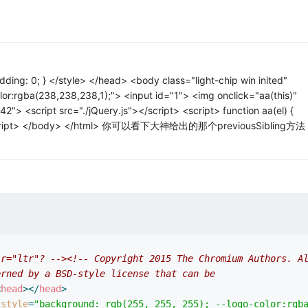
ding: 0; } </style> </head> <body class="light-chip win inited"
or:rgba(238,238,238,1);"> <input id="1"> <img onclick="aa(this)"
"> <script src="./jQuery.js"></script> <script> function aa(el) {
) } </script> </body> </html> 你可以看下大神给出的那个previousSibling方法
ir="ltr"? -->
<!-- Copyright 2015 The Chromium Authors. A
erned by a BSD-style license that can be
<
head
>
</
head
>
style
=
"background: rgb(255, 255, 255); --logo-color:rgb