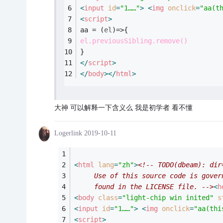
<
input
id
=
"1……"
>
<
img
onclick
=
"aa(t
<
script
>
aa = 
(
el
)=>
{
el.previousSibling.remove()
}
</
script
>
</
body
>
</
html
>
大神 可以解释一下含义么 我是初学者 看不懂
Logerlink
2019-10-11
<
html
lang
=
"zh"
>
<!-- TODO(dbeam): dir
     Use of this source code is gover
     found in the LICENSE file. -->
<
h
<
body
class
=
"light-chip win inited"
s
<
input
id
=
"1……"
>
<
img
onclick
=
"aa(thi
<
script
>