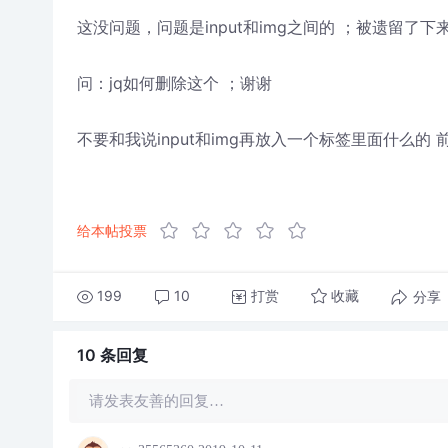
这没问题，问题是input和img之间的 ；被遗留了
问：jq如何删除这个 ；谢谢
不要和我说input和img再放入一个标签里面什么的
给本帖投票
199
10
打赏
分享
收藏
10 条
回复
请发表友善的回复…