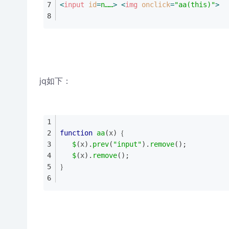
<
input
id
=
n……
>
<
img
onclick
=
"aa(this)"
>
jq如下：
function
aa
(
x
)｛
$
(
x
).
prev
(
"input"
).
remove
(
);  
$
(
x
).
remove
(
);
｝