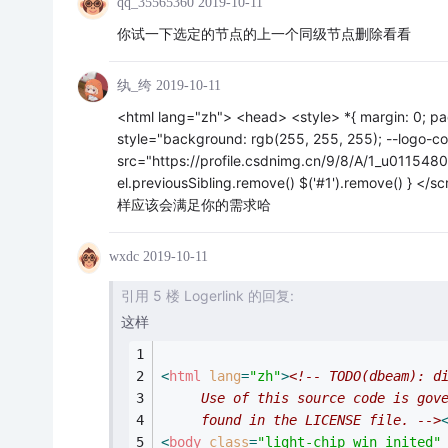
qq_35565360
2019-10-11
你试一下选定的节点的上一个同级节点删除看看
纨_绔
2019-10-11
<html lang="zh"> <head> <style> *{ margin: 0; pad
style="background: rgb(255, 255, 255); --logo-col
src="https://profile.csdnimg.cn/9/8/A/1_u011548042
el.previousSibling.remove() $('#1').remove(
样应该会满足你的需求哈
wxdc
2019-10-11
引用 5 楼 Logerlink 的回复:
这样
<
html
lang
=
"zh"
>
<!-- TODO(dbeam): d
     Use of this source code is gov
     found in the LICENSE file. -->
<
body
class
=
"light-chip win inited"