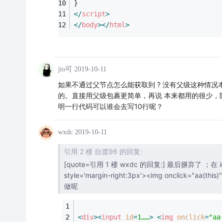
}
</
script
>
</
body
>
</
html
>
jio可
2019-10-11
如果不通过父节点怎么能获取到 ? 没有父级这种情况本
的。直接用父级包裹更简单，再说 本来都用的很少，随便
明一行代码可以谁会去写10行呢？
wxdc
2019-10-11
引用 2 楼 自渡96 的回复:
[quote=引用 1 楼 wxdc 的回复:] 最后摒弃了 ；在 input中
style='margin-right:3px'><img onclick="aa(this)"> 但是真的需要 jq remove 非元素级别的内容 比如这个 ；的情形下
做呢
<
div
>
<
input
id
=
1……
>
<
img
onclick
=
"aa