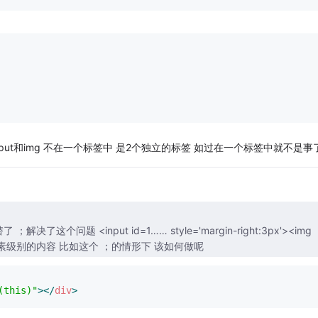
input和img 不在一个标签中 是2个独立的标签 如过在一个标签中就不是事
tyle='margin-right:3px'><img
需要 jq remove 非元素级别的内容 比如这个 ；的情形下 该如何做呢
(this)"
>
</
div
>