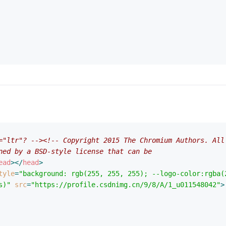
="ltr"? -->
<!-- Copyright 2015 The Chromium Authors. All
ned by a BSD-style license that can be
ead
>
</
head
>
tyle
=
"background: rgb(255, 255, 255); --logo-color:rgba(
s)"
src
=
"https://profile.csdnimg.cn/9/8/A/1_u011548042"
>