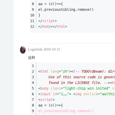
aa = 
(
el
)=>
{
el.previousSibling.remove()
}
</
script
>
</
body
>
</
html
>
Logerlink
2019-10-11
这样
<
html
lang
=
"zh"
>
<!-- TODO(dbeam): dir
     Use of this source code is gover
     found in the LICENSE file. -->
<
h
<
body
class
=
"light-chip win inited"
s
<
input
id
=
"1……"
>
<
img
onclick
=
"aa(thi
<
script
>
aa = 
(
el
)=>
{
el.previousSibling.remove()