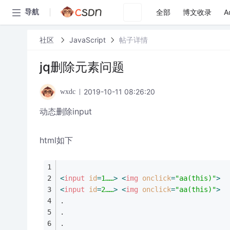
全部
博文收录
A
导航
社区
JavaScript
帖子详情
jq删除元素问题
2019-10-11 08:26:20
wxdc
动态删除input
html如下
<
input
id
=
1……
>
<
img
onclick
=
"aa(this)"
>
<
input
id
=
2……
>
<
img
onclick
=
"aa(this)"
>
.
.
.