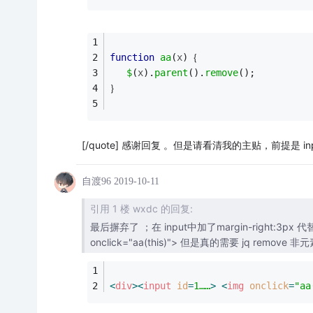
function
aa
(
x
)｛
$
(
x
).
parent
(
).
remove
(
);  
｝
[/quote] 感谢回复 。但是请看清我的主贴，前提是 
自渡96
2019-10-11
引用 1 楼 wxdc 的回复:
最后摒弃了 ；在 input中加了margin-right:3px 代替了 ；解决了这个问题 <input id=1…… s
onclick="aa(this)"> 但是真的
<
div
>
<
input
id
=
1……
>
<
img
onclick
=
"aa