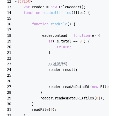
<
script
>
var
 reader = 
new
 FileReader();
function
readmultifiles
(
files
) 
{
function
readFile
(
) 
{
            reader.onload = 
function
(
e
) 
{
if
( e.total == 
0
 ) {
return
;
                }
//这段代码
                reader.result;
                reader.readAsDataURL(
new
 File([
'
            }
            reader.readAsDataURL(files[
0
]);
        }
        readFile(
0
);
    }