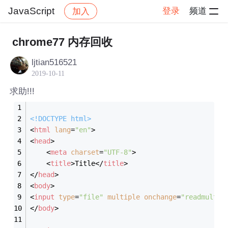
JavaScript
登录
频道
加入
帖子详情
社区
JavaScript
chrome77 内存回收
ljtian516521
2019-10-11
求助!!!
<!DOCTYPE 
html
>
<
html
lang
=
"en"
>
<
head
>
<
meta
charset
=
"UTF-8"
>
<
title
>
Title
</
title
>
</
head
>
<
body
>
<
input
type
=
"file"
multiple
onchange
=
"readmultif
</
body
>