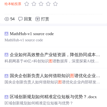
给本帖投票
54
回复
打赏
MathHub-v1 source code
MathHub-v1 source code
企业如何高效整合产业链资源，降低协同成本？.docx
科易网基于40亿+科创知识
图
谱数据库，深度探索AI技术
在技术转移、成果转化、技术经纪、知识产权、产业创
新、科技招商等垂直领域的多样化应用场景，研究科技创
国央企创新负责人如何借助知识
图
谱优化企业内部研发资源协同？.docx
新领域的AI+数智化解决方案，推动科技创新与产业创新
智能化发展。
国央企创新负责人如何借助知识
图
谱优化企业内部研发资
源协同？
区域创新规划如何精准定位短板与优势？.docx
区域创新规划如何精准定位短板与优势？