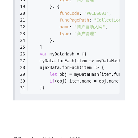
        }, {
funcCode
: 
"P01BS001"
,
funcPagePath
: 
"Collection"
,
name
: 
"商户自助入网"
,
type
: 
"商户管理"
        },
    ]
var
 myDataHash = {}
    myData.forEach(
item
 =>
 myDataHash[item.
    ajaxData.forEach(
item
 =>
 {
let
 obj = myDataHash[item.funcCode]
if
(obj) item.name = obj.name
    })