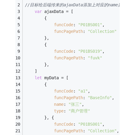
//目标给后端传来的ajaxData添加上对应的name属性
var
 ajaxData = [
        {
funcCode
: 
"P01BS001"
,
funcPagePath
: 
"Collection"
        },
        {
funcCode
: 
"P01BS019"
,
funcPagePath
: 
"fuvk"
        },
    ]
let
 myData = [
        {
funcCode
: 
"a1"
,
funcPagePath
: 
"BaseInfo"
,
name
: 
"张三"
,
type
: 
"商户管理"
        }, {
funcCode
: 
"P01BS001"
,
funcPagePath
: 
"Collection"
,