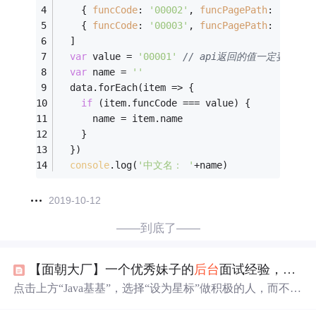
    { 
funcCode
: 
'00002'
, 
funcPagePath
: 
'/bbb'
    { 
funcCode
: 
'00003'
, 
funcPagePath
: 
'/ccc'
  ]
var
 value = 
'00001'
// api返回的值一定要等于
var
 name = 
''
  data.forEach(
item
 =>
 {
if
 (item.funcCode === value) {
      name = item.name
    }
  })
console
.log(
'中文名： '
+name)
2019-10-12
——到底了——
【面朝大厂】一个优秀妹子的
后台
面试经验，含泪总结...
点击上方“Java基基”，选择“设为星标”做积极的人，而不是
积极废人！每天14:00更新文章，每天掉亿点点
头发
...源码