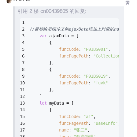
赞
引用 2 楼 cn00439805 的回复:
//目标给后端传来的ajaxData添加上对应的name属性
var
 ajaxData = [
        {
funcCode
: 
"P01BS001"
,
funcPagePath
: 
"Collection"
        },
        {
funcCode
: 
"P01BS019"
,
funcPagePath
: 
"fuvk"
        },
    ]
let
 myData = [
        {
funcCode
: 
"a1"
,
funcPagePath
: 
"BaseInfo"
,
name
: 
"张三"
,
type
: 
"商户管理"