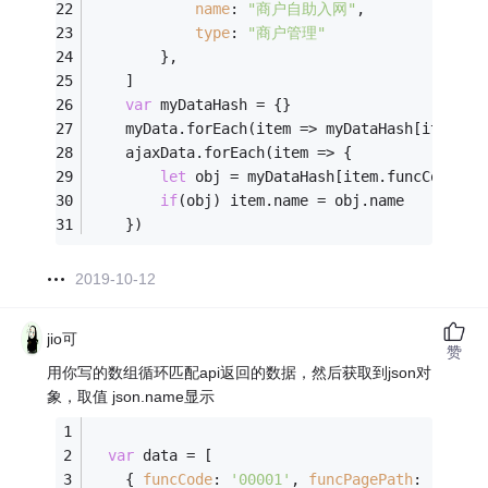
name
: 
"商户自助入网"
,
type
: 
"商户管理"
        },
    ]
var
 myDataHash = {}
    myData.forEach(
item
 =>
 myDataHash[item.fu
    ajaxData.forEach(
item
 =>
 {
let
 obj = myDataHash[item.funcCode]
if
(obj) item.name = obj.name
    })
2019-10-12
jio可
赞
用你写的数组循环匹配api返回的数据，然后获取到json对
象，取值 json.name显示
var
 data = [
    { 
funcCode
: 
'00001'
, 
funcPagePath
: 
'/aaa'