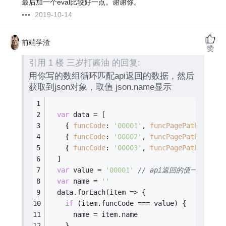
最后加一个eval比较好一点。谢谢你。
2019-10-14
前端学渣
赞
引用 1 楼 三岁打酱油 的回复:
用你写的数组循环匹配api返回的数据，然后
获取到json对象，取值 json.name显示
var
 data = [
    { 
funcCode
: 
'00001'
, 
funcPagePath
: 
'/aa
    { 
funcCode
: 
'00002'
, 
funcPagePath
: 
'/bb
    { 
funcCode
: 
'00003'
, 
funcPagePath
: 
'/cc
  ]
var
 value = 
'00001'
// api返回的值一定要
var
 name = 
''
  data.forEach(
item
 =>
 {
if
 (item.funcCode === value) {
      name = item.name
    }