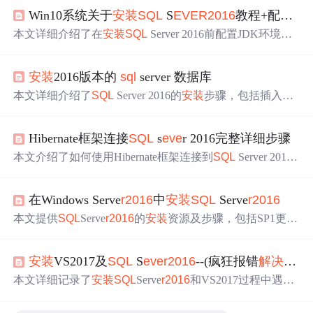
Win10系统关于
安装
SQL
S
EVE
R2016
教程+配置JDK环境出现javac出现既不是内部指令又不是外部指令的
本文详细介绍了在
安装
SQL
Server 2016前配置JDK环境的
步骤，包括JDK的下载与
安装
、环境变量的设置（JAVA_H
OME、Path、CLASSPATH），以及如何测试配置是否成
安装
2016版本的
sql
server 数据库
功。
本文详细介绍了
SQL
Server 2016的
安装
步骤，包括插入
安
装
光盘、运行
安装
程序、选择版本、配置各项参数等。还
说明了
安装
必要工具SSMS的方法，以及使用注册服务器功
Hibernate框架连接
SQL
s
eve
r 2016完整详细步骤
能实现远程管理
SQL
服务器的操作，如登录数据库、开启
服务、测试连接等。
本文介绍了如何使用Hibernate框架连接到
SQL
Server 2016
数据库，包括前期准备（
安装
软件、启用协议和服务）、
在MyEclipse中创建Web项目、配置数据库连接、添加Hiber
在Windows Serve
r2016
中
安装
SQL
Serve
r2016
nate开发能力、生成POJO类和映射文件，以及测试连接的
正确性。
本文提供
SQL
Serve
r2016
的
安装
资源及步骤，包括SP1更新
包、SSMS工具
安装
包的下载链接，并指导如何进行
安装
配
置。
安装
VS2017及
SQL
S
eve
r2016
--(疯狂报错
解决
合集
本文详细记录了
安装
SQL
Serve
r2016
和VS2017过程中遇到
的各种
问题
及
解决
方案，包括
安装
顺序、路径冲突、组件
依赖、JRE版本要
求
等，旨在帮助后续
安装
者避坑。