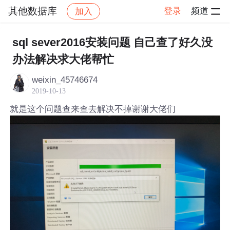
其他数据库
登录
频道
加入
帖子详情
社区
其他数据库
sql sever2016安装问题 自己查了好久没
办法解决求大佬帮忙
weixin_45746674
2019-10-13
就是这个问题查来查去解决不掉谢谢大佬们