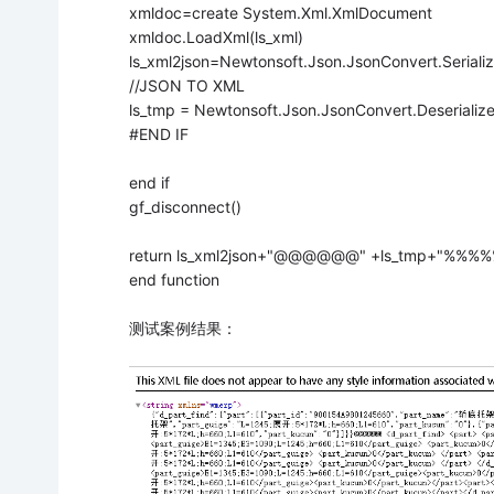
xmldoc=create System.Xml.XmlDocument
xmldoc.LoadXml(ls_xml)
ls_xml2json=Newtonsoft.Json.JsonConvert.Seriali
//JSON TO XML
ls_tmp = Newtonsoft.Json.JsonConvert.Deserialize
#END IF
end if
gf_disconnect()
return ls_xml2json+"@@@@@@" +ls_tmp+"%%%%
end function
测试案例结果：