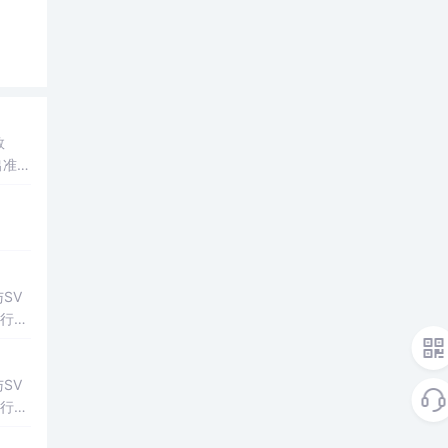
数
出准确
常方
SV
行np
项目
SV
行np
项目