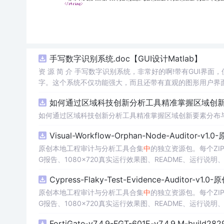
手写数字识别系统.doc【GUI设计Matlab】
资 源 简 介 手写数字识别系统，非常好的啊!带有GUI界面
字。这个系统不仅功能强大，而且还带有直观的图形用户界面
的识别结果。这个系统可以在各种场景
中
使用，无论是学校
如何通过区域科技创新分析工具精准掌握区域创新要
便和实用的工具，你一定会喜欢它的！
如何通过区域科技创新分析工具精准掌握区域创新要素分布
Visual-Workflow-Orphan-Node-Auditor-v1
原创本地工程审计与分析工具合集
中
的独立资源包。每个ZI
G报告、1080×720真实运行效果图、README、运行说明、功
m test验证算法，执行npm run report生成报告
Cypress-Flaky-Test-Evidence-Auditor-v1
源码、Logo、官方截图、论文、生产日志或其他受限素材
原创本地工程审计与分析工具合集
中
的独立资源包。每个ZI
G报告、1080×720真实运行效果图、README、运行说明、功
m test验证算法，执行npm run report生成报告
FortiGate-v7.4.9-FGT-601E-v7.4.9.M-build28