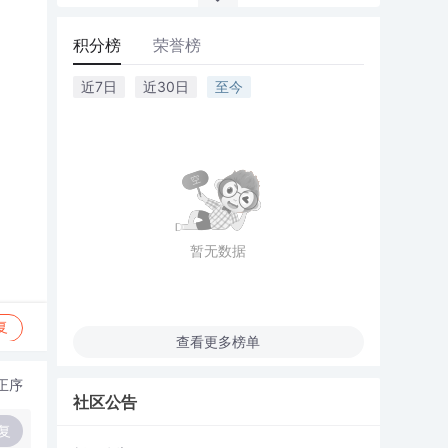
积分榜
荣誉榜
近7日
近30日
至今
暂无数据
复
查看更多榜单
正序
社区公告
复