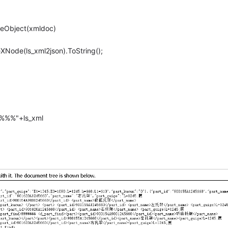
zeObject(xmldoc)
XNode(ls_xml2json).ToString();
%%%"+ls_xml