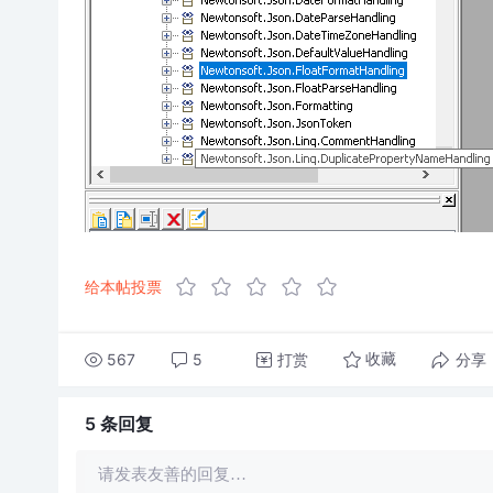
给本帖投票
567
5
打赏
分享
收藏
5 条
回复
请发表友善的回复…