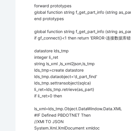
forward prototypes
global function string f_get_part_info (string as_par
end prototypes
global function string f_get_part_info (string as_par
if gf_connect()<1 then return 'ERROR-连接数据库
datastore lds_tmp
integer li_ret
string ls_xml ,ls_xml2json,ls_tmp
lds_tmp=create datastore
lds_tmp.dataobject='d_part_find'
lds_tmp.settransobject(sqlca)
li_ret=lds_tmp.retrieve(as_part)
if li_ret>0 then
ls_xml=lds_tmp.Object.DataWindow.Data.XML
#IF Defined PBDOTNET Then
//XMl TO JSON
System.Xml.XmlDocument xmldoc