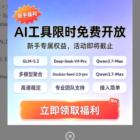
 = System::Word(0x245);
 System::Word(0x246);
stem::Word(0x247);
_DPI = System::Int8(0x60);
E2040 Declaration terminated incorrectly
ser.h”中被定义。。。