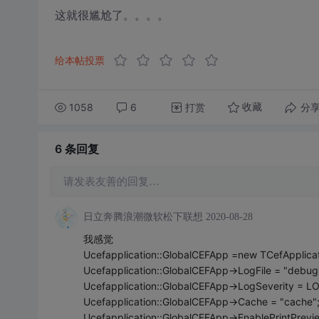
这就很尴尬了。。。。
给本帖投票
1058
6
打赏
分
收藏
6 条
回复
请发表友善的回复…
日立奔腾浪潮微软松下联想
2020-08-28
我感觉
Ucefapplication::GlobalCEFApp =new TCefApplicat
Ucefapplication::GlobalCEFApp->LogFile = "debug.
Ucefapplication::GlobalCEFApp->LogSeverity = 
Ucefapplication::GlobalCEFApp->Cache = "cache"
Ucefapplication::GlobalCEFApp->EnablePrintPrevie