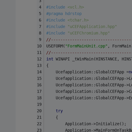
#
include
<vcl.h>
#
pragma
 hdrstop
#
include
<tchar.h>
#
include
"uCEFApplication.hpp"
#
include
"uCEFChromium.hpp"
//----------------------------------
USEFORM(
"FormMainUnit.cpp"
, FormMain
//----------------------------------
int
 WINAPI _tWinMain(HINSTANCE, HINS
{
	Ucefapplication::GlobalCEFApp =
n
	Ucefapplication::GlobalCEFApp->L
	Ucefapplication::GlobalCEFApp->
	Ucefapplication::GlobalCEFApp->C
	Ucefapplication::GlobalCEFApp->E
try
	{
		Application->Initialize();
		Application->MainFormOnTaskB