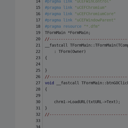
#
pragma
 link 
"uCEFWinControl"
#
pragma
 link 
"uCEFChromium"
#
pragma
 link 
"uCEFChromiumCore"
#
pragma
 link 
"uCEFWindowParent"
#
pragma
 resource 
"*.dfm"
TFormMain *FormMain;
//----------------------------------
__fastcall TFormMain::TFormMain(TCom
	: TForm(Owner)
{
}
//----------------------------------
void
 __fastcall TFormMain::btnGOClic
{
	chrm1->LoadURL(txtURL->Text);
}
//----------------------------------