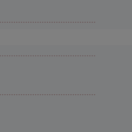
-----------------------------------------
-----------------------------------------
-----------------------------------------