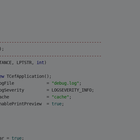
-----------------------------------------
);
-----------------------------------------
TANCE, LPTSTR, 
int
)
ew
 TCefApplication();
ogFile             = 
"debug.log"
;
LogSeverity         = LOGSEVERITY_INFO;
ache               = 
"cache"
;
nablePrintPreview  = 
true
;
ar = 
true
;