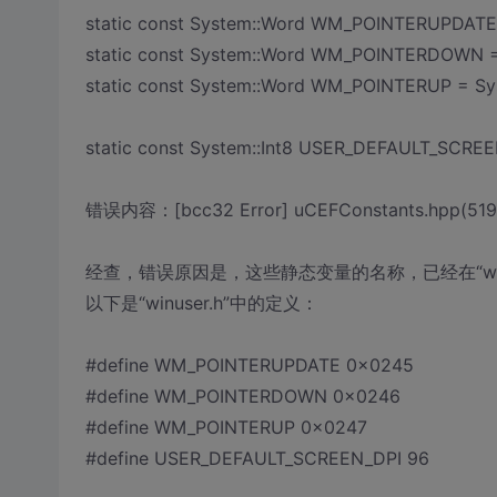
static const System::Word WM_POINTERUPDATE
static const System::Word WM_POINTERDOWN =
static const System::Word WM_POINTERUP = Sy
static const System::Int8 USER_DEFAULT_SCREEN
错误内容：[bcc32 Error] uCEFConstants.hpp(519): 
经查，错误原因是，这些静态变量的名称，已经在“winu
以下是“winuser.h”中的定义：
#define WM_POINTERUPDATE 0x0245
#define WM_POINTERDOWN 0x0246
#define WM_POINTERUP 0x0247
#define USER_DEFAULT_SCREEN_DPI 96