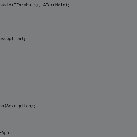
lassid(TFormMain), &FormMain);
&exception);
ion(&exception);
FApp;