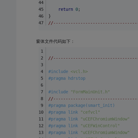
return
0
;
}
//----------------------------------
窗体文件代码如下：
//----------------------------------
#
include
<vcl.h>
#
pragma
 hdrstop
#
include
"FormMainUnit.h"
//----------------------------------
#
pragma
 package(smart_init)
#
pragma
 link 
"cefvcl"
#
pragma
 link 
"uCEFChromiumWindow"
#
pragma
 link 
"uCEFWinControl"
#
pragma
 link 
"uCEFChromiumWindow"