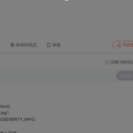
转发到动态
举报
享
写回
切换为时间
发表回
ion();
log";
LOGSEVERITY_INFO;
;
w = true;