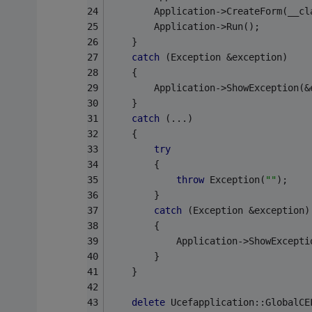
		Application->CreateForm(__c
		Application->Run();
	}
catch
 (Exception &exception)
	{
		Application->ShowException(
	}
catch
 (...)
	{
try
		{
throw
 Exception(
""
);
		}
catch
 (Exception &exception)
		{
			Application->ShowExcept
		}
	}
delete
 Ucefapplication::GlobalCE