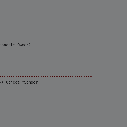
-----------------------------------------
ponent* Owner)
-----------------------------------------
k(TObject *Sender)
-----------------------------------------