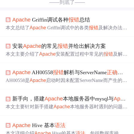
——到底了——
Apache
Griffin调试各种
报错
总结
本文总结了
Apache
Griffin调试中的各类
报错
及解决办法。
涵盖数据库、Spring Boot、Livy、MySQL、Spark等方面
报
错
，如数据库表不存在、Spark连接拒绝等。还提及进程关
安装
Apache
的常见
报错
并给出解决方案
闭、Elasticsearch启动、Scala版本、JSON解析等问题，给
出了相应的解决思路和具体操作步骤。
本文主要介绍了
Apache
安装配置过程中常见的
报错
及解决
方案。包括输入httpd -k install -n
Apache
提示拒绝访问、htt
pd -t
报错
、httpd -k install -n
Apache
另一种
报错
以及路径问
Apache
AH00558
报错
解析与ServerName
正确
配置指
题引起的
报错
，针对不同
报错
给出了相应解决办法，并说
明了测试安装成功的方法。
AH00558是
Apache
启动时因未配置ServerName而产生的no
tice级提示，不影响服务运行但干扰日志排查。根本解法是
在主配置文件（如
apache
2.conf或httpd.conf）中全局设置S
新手向，搭建
Apache
本地服务器中mysql与
Apache
erverName localhost，确保系统可解析，并通过
apache
ctl co
nfigtest和hostname -f验证后重启。需避免在VirtualHost内设
本文主要针对新手搭建
Apache
本地服务器时遇到的问题给
置、修改LogLevel屏蔽、硬编码IP或FQDN等误区，尤其注
出解决办法。包括安装MySQL启动失败，可通过进入bin目
意WSL/Docker环境的网络隔离特性。
录执行特定命令解决；
Apache
服务
报错
，可能是配置文件
Apache
Hive 基本
语法
中引号为中文引号；下载
Apache
遇
语法
错误，可在配置文
件指定位置加空格，重新安装解决。
本文详细介绍
Apache
Hive的基本
语法
，包括数据库操