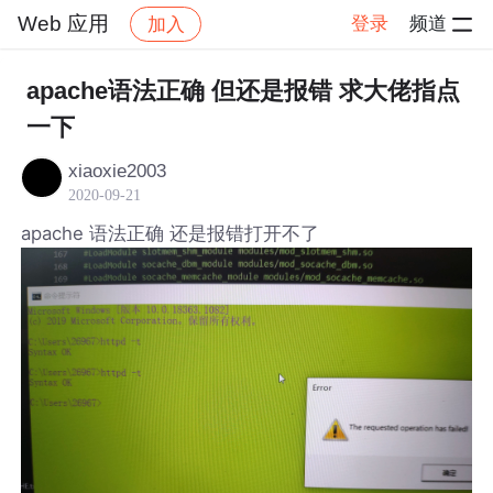
Web 应用
登录
频道
加入
帖子详情
社区
Web 应用
apache语法正确 但还是报错 求大佬指点
一下
xiaoxie2003
2020-09-21
apache 语法正确 还是报错打开不了