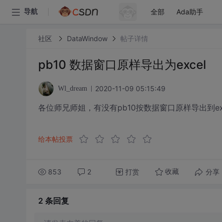
全部
Ada助手
导航
社区
DataWindow
帖子详情
pb10 数据窗口原样导出为excel
2020-11-09 05:15:49
Wl_dream
各位师兄师姐，有没有pb10按数据窗口原样导出到exe
给本帖投票
853
2
打赏
分享
收藏
2 条
回复