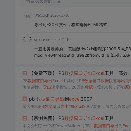
请发表友善的回复…
WMERP
2020-11-10
导出到EXCEL文件，格式选择HTML格式。
sybasebbs
2020-11-10
一直用黄老师的： 黄国酬dw2xls源程序2009.5.4_PB9版本 h
mod=viewthread&tid=3992&fromuid=6 (出处
【免费下载】 PB
数据
窗口
导出
Excel
工具：高效
PB
数据
窗口
导出
Excel
工具可将PB
数据
窗口
数据
快速
导出
为
署复杂性。
导出
速度极快，20万条
数据
仅需130秒，还能
原
pb
数据
窗口
导出
到
excel
2007
博客围绕PB
数据
窗口
导出
到
Excel
2007展开，虽内容仅显示
【亲测免费】 PB
数据
窗口
导出
Excel
工具
本文介绍了一个将PowerBuilder（PB）
数据
窗口
导出
为
Exce