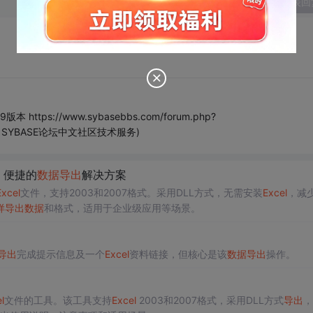
发表回
ttps://www.sybasebbs.com/forum.php?
: SAP SYBASE论坛中文社区技术服务)
、便捷的
数据
导出
解决方案
Excel
文件，支持2003和2007格式。采用DLL方式，无需安装
Excel
，减
样
导出
数据
和格式，适用于企业级应用等场景。
导出
完成提示信息及一个
Excel
资料链接，但核心是该
数据
导出
操作。
l
文件的工具。该工具支持
Excel
2003和2007格式，采用DLL方式
导出
，