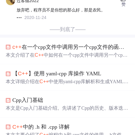
过客猫2022
赞
放弃吧，程序员不是你想的那么好，那是农民。
2020-11-24
——到底了——
c++
在一个cpp文件中调用另一个cpp文件的函数的两种方法
本文介绍了在
C++
中如何在一个cpp文件中调用另一个cpp
文件的函数，包括创建头文件进行声明和直接在调用前声
明函数两种方法，并通过实例演示了这两种方法的实现过
【
C++
】使用 yaml-cpp 库操作 YAML
程。
本文详细介绍在
C++
中使用yaml-cpp库解析和生成YAML格
式数据。先讲解YAML入门知识，包括基本语法、数据类
型等，接着介绍常用解析方法，然后说明yaml-cpp库的安
Cpp入门基础
装方式，最后给出生成和读取YAML的示例及编译命令。
本文是Cpp入门基础介绍。先讲述了Cpp的历史、版本迭
代，其主流版本有
C++
11、
C++
14和
C++
17。接着介绍了C
pp在服务器端、游戏、机器学习等多领域的应用。还给出
C++
中的 .h 和 .cpp 详解
了Cpp的hello world代码示例，并重点讲解了命名空间的定
义、价值和使用方式。
本文主要介绍了
C++
编程中.h和.cpp文件的使用。.h文件用