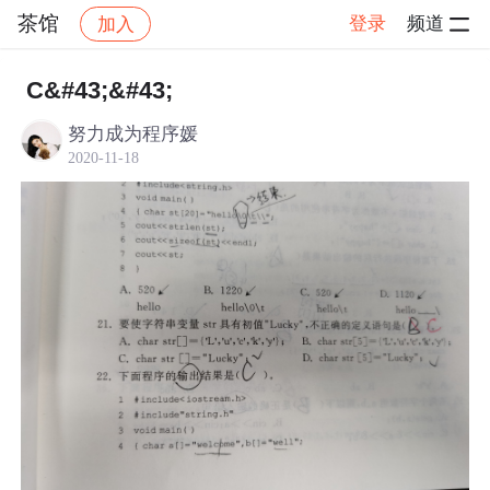
茶馆
登录
频道
加入
帖子详情
社区
茶馆
C&#43;&#43;
努力成为程序媛
2020-11-18