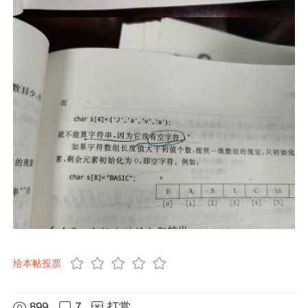
给本帖投票
899
7
打赏