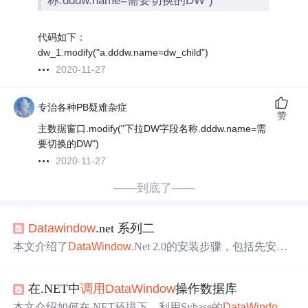
称.dddw.name=需要切换的DW")
代码如下：
dw_1.modify("a.dddw.name=dw_child")
2020-11-27
专治各种PB疑难杂症
赞
主数据窗口.modify("下拉DW字段名称.dddw.name=需
要切换的DW")
2020-11-27
——到底了——
Data
window
.net 系列二
本文介绍了
Data
Window
.Net 2.0的安装步骤，包括先安装.
NET Framework 2.0，然后安装
Data
Window
.Net组件。在.
NET 2005中，
Data
Window
控件会出现在
窗体
设计界面。
在.NET中
调用
Data
Window
操作数据库
此外，还提到了
Data
Window
控件在C#
窗体
中的应用，以
及如何在PowerBuilder或
Data
Window
Designer中设计数据
本文介绍如何在.NET环境下，利用Sybase的
Data
Window
.