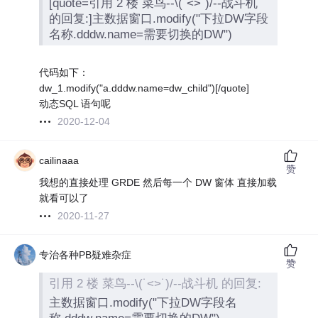
[quote=引用 2 楼 菜鸟--\(˙<>˙)/--战斗机
的回复:]主数据窗口.modify("下拉DW字段
名称.dddw.name=需要切换的DW")
代码如下：
dw_1.modify("a.dddw.name=dw_child")[/quote]
动态SQL 语句呢
2020-12-04
cailinaaa
赞
我想的直接处理 GRDE 然后每一个 DW 窗体 直接加载
就看可以了
2020-11-27
专治各种PB疑难杂症
赞
引用 2 楼 菜鸟--\(˙<>˙)/--战斗机 的回复:
主数据窗口.modify("下拉DW字段名