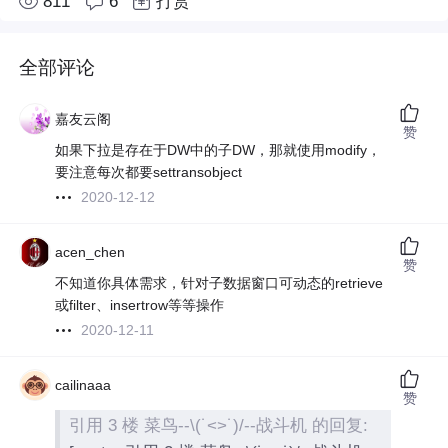
811
6
打赏
全部评论
嘉友云阁
赞
如果下拉是存在于DW中的子DW，那就使用modify，
要注意每次都要settransobject
2020-12-12
acen_chen
赞
不知道你具体需求，针对子数据窗口可动态的retrieve
或filter、insertrow等等操作
2020-12-11
cailinaaa
赞
引用 3 楼 菜鸟--\(˙<>˙)/--战斗机 的回复: