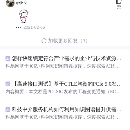
qzjhjxj
赞
2021-02-05
加载更多回复（3）
怎样快速锁定符合产业需求的企业与技术资源？.docx
科易网基于40亿+科创知识图谱数据库，深度探索AI技术
在技术转移、成果转化、技术经纪、知识产权、产业创
新、科技招商等垂直领域的多样化应用场景，研究科技创
【高速接口测试】基于CTLE均衡的PCIe 5.0发射机抖动测量方法：32 GT/s速率下精确评估硅基抖动分量的技术方案
新领域的AI+数智化解决方案，推动科技创新与产业创新
智能化发展。
内容概要：本文档是PCI-SIG发布的工程变更通知（EC
N），针对PCI Express 5.0规范中32.0 GT/s速率下的发送端
（Tx）抖动测量方法进行了更新。新方法采用“抖动测量模
科技中介服务机构如何利用知识图谱提升供需匹配精准度？.docx
式”替代原有的S参数去嵌入法，通过在被测通道应用基于
CTLE的均衡来减少因信道损耗导致的信号退化，从而更准
科易网基于40亿+科创知识图谱数据库，深度探索AI技术
确地评估由芯片内部随机和确定性源产生的抖动。该方法
在技术转移、成果转化、技术经纪、知识产权、产业创
利用测试通道中的时钟模式和其他通道的合规模式，避免
新、科技招商等垂直领域的多样化应用场景，研究科技创