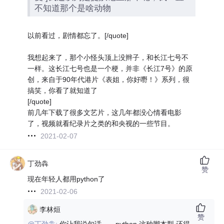
不知道那个是啥动物
以前看过，剧情都忘了。[/quote]
我想起来了，那个小怪头顶上没辫子，和长江七号不
一样。这长江七号也是一个梗，并非《长江7号》的原
创，来自于90年代港片《表姐，你好嘢！》系列，很
搞笑，你看了就知道了
[/quote]
前几年下载了很多文艺片，这几年都没心情看电影
了，视频就看纪录片之类的和央视的一些节目。
2021-02-07
丁劲犇
赞
现在年轻人都用python了
2021-02-06
李林烜
赞
@丁劲犇:
你让我说句话。。python 这种脚本型 还得