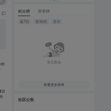
复
积分榜
荣誉榜
近7日
近30日
至今
暂无数据
象的
一
查看更多榜单
建议
的
社区公告