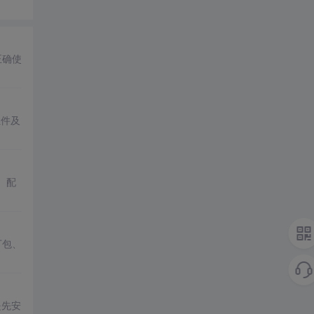
何正确使
组件及
目、配
丁包、
是先安