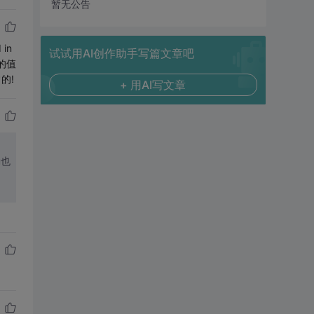
暂无公告
 in
试试用AI创作助手写篇文章吧
量的值
的!
+ 用AI写文章
u也