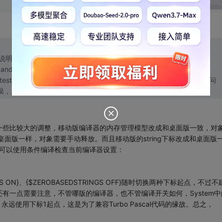
发表回
它的说明里，
 and 0-based in mobile platforms.
];，调试时，查看这个变量的值是可以访问
界错误，只能从1开始访问。而在10.2.3版本中却没这个问题，是正常的!
译器有一些比较大的调整，移动版编译器的内存管理模型改成和桌面版一致，对
g）取消了，和桌面版一样，对象需要手动释放。而且移动版的string下标改成和桌面版
。可以使用条件编译检查当前编译器设置：
GS ON}、{$ZEROBASEDSTRINGS OFF}随时切换两种下标起点，不过不
有一点需要注意，不管哪版的编译器，也不管编译开关如何，System中
等等，永远使用下标1起点，这是为了兼容Turbo Pascal代码的缘故。总之，