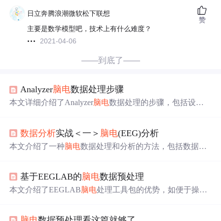
日立奔腾浪潮微软松下联想
赞
主要是数学模型吧，技术上有什么难度？
2021-04-06
——到底了——
Analyzer
脑电
数据处理步骤
本文详细介绍了Analyzer
脑电
数据处理的步骤，包括设置
数据路径、转换参考、滤波、ICA去眼电、去除伪迹、分
段、叠加平均、基线校正、峰值检测和数据输出等关键环
数据分析
实战＜一＞
脑电
(EEG)分析
节。通过每一步的具体操作指南，帮助读者理解和掌握
脑
电
数据的分析流程。
本文介绍了一种
脑电
数据处理和分析的方法，包括数据预
处理、特征提取、随机森林分类及显著性检验等内容。通
过划分epoch、提取相对功率带特征并利用随机森林进行分
基于EEGLAB的
脑电
数据预处理
类，实现了对
脑电
数据的有效分析。
本文介绍了EEGLAB
脑电
处理工具包的优势，如便于操作
的GUI界面、支持多种数据格式等。详细阐述了
脑电
数据
预处理步骤，包括导入数据、预览波形图、导入电极坐标
脑电
数据预处理看这篇就够了
等，还涉及重参考、数字滤波、重采样、分段和基线校