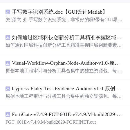
手写数字识别系统.doc【GUI设计Matlab】
资 源 简 介 手写数字识别系统，非常好的啊!带有GUI界
面，使用方便! 详 情 说 明 用这个手写数字识别系统，你可
以轻松地识别手写数字。这个系统不仅功能强大，而且还
如何通过区域科技创新分析工具精准掌握区域创新要素分布与产业链融合现状？.docx
带有直观的图形用户界面（GUI），非常容易使用。你只
需要将手写数字输入系统，它将立即给出准确的识别结
如何通过区域科技创新分析工具精准掌握区域创新要素分
果。这个系统可以在各种场景中使用，无论是学校、工作
布与产业链融合现状？
还是日常生活，都能为你提供快速和准确的识别服务。它
是一个非常方便和实用的工具，你一定会喜欢它的！
Visual-Workflow-Orphan-Node-Auditor-v1.0-原创源码与文档.zip
原创本地工程审计与分析工具合集中的独立资源包。每个
ZIP包含完整源码、3项自动化测试、可复现合成示例、离
线HTML、JSON与SVG报告、1080×720真实运行效果图、
Cypress-Flaky-Test-Evidence-Auditor-v1.0-原创源码与文档.zip
README、运行说明、功能清单、MIT License及原创与授
权声明。解压后进入project目录，执行npm test验证算法，
原创本地工程审计与分析工具合集中的独立资源包。每个
执行npm run report生成报告，也可通过本地静态服务器打
ZIP包含完整源码、3项自动化测试、可复现合成示例、离
开网页。运行时零第三方依赖，不包含热点产品或开源项
线HTML、JSON与SVG报告、1080×720真实运行效果图、
目源码、Logo、官方截图、论文、生产日志或其他受限素
FortiGate-v7.4.9-FGT-601E-v7.4.9.M-build2829-FORTINET.out
README、运行说明、功能清单、MIT License及原创与授
材。适合前端开发、AI应用工程、测试审计和课程实践。
权声明。解压后进入project目录，执行npm test验证算法，
FGT_601E-v7.4.9.M-build2829-FORTINET.out
执行npm run report生成报告，也可通过本地静态服务器打