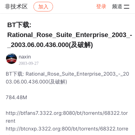
非技术区
登录
频道
加入
帖子详情
社区
非技术区
BT下载:
Rational_Rose_Suite_Enterprise_2003_-
_2003.06.00.436.000(及破解)
naxin
2003-09-27
BT下载: Rational_Rose_Suite_Enterprise_2003_-_20
03.06.00.436.000(及破解)
784.48M
http://btfans7.3322.org:8080/bt/torrents/68322.tor
rent
http://btcnxp.3322.org:800/bt/torrents/68322.torre